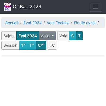
CCBac 2026
Accueil
Éval 2024
Voie Techno
Fin de cycle
Sujets
Éval 2024
Autre
Voie
G
T
Session
1ʳᵉ
Tˡᵉ
Cʸᶜˡ
TC