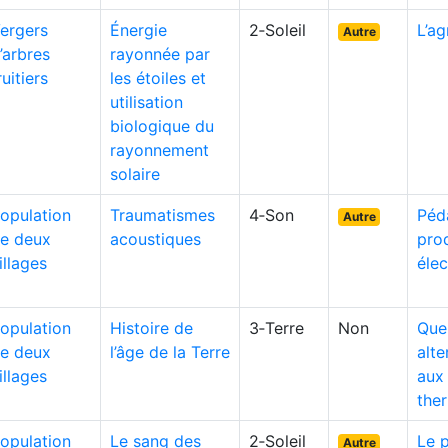
ergers
Énergie
2‑Soleil
L’ag
Autre
’arbres
rayonnée par
ruitiers
les étoiles et
utilisation
biologique du
rayonnement
solaire
opulation
Traumatismes
4‑Son
Péd
Autre
e deux
acoustiques
pro
illages
élec
opulation
Histoire de
3‑Terre
Non
Que
e deux
l’âge de la Terre
alte
illages
aux 
the
opulation
Le sang des
2‑Soleil
Le 
Autre