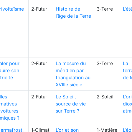
rivoltaïsme
2‑Futur
Histoire de
3‑Terre
L’é
l’âge de la Terre
aler pour
2‑Futur
La mesure du
3‑Terre
La
duire son
méridien par
ter
tricité
triangulation au
de 
XVIIIe siècle
lles
2‑Futur
Le Soleil,
2‑Soleil
L’or
rnatives
source de vie
dio
voitures
sur Terre ?
atm
rmiques ?
permafrost,
1‑Climat
L’or et son
1‑Matière
L’éo