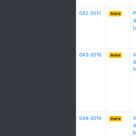
042‑3017
P
Autre
d
U
043‑3018
V
Autre
d
f
044‑3019
V
Autre
d
f