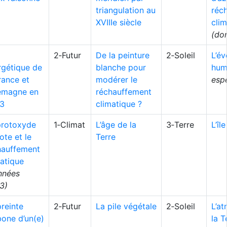
triangulation au
réc
XVIIIe siècle
clim
(do
2‑Futur
De la peinture
2‑Soleil
L’év
rgétique de
blanche pour
hum
rance et
modérer le
esp
lemagne en
réchauffement
3
climatique ?
protoxyde
1‑Climat
L’âge de la
3‑Terre
L’îl
ote et le
Terre
hauffement
atique
nnées
3)
reinte
2‑Futur
La pile végétale
2‑Soleil
L’a
bone d’un(e)
la T