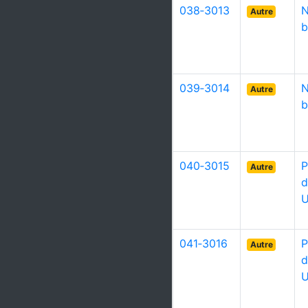
038‑3013
N
Autre
b
039‑3014
N
Autre
b
040‑3015
P
Autre
d
U
041‑3016
P
Autre
d
U