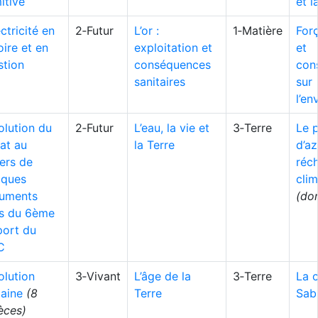
itive
et l
ectricité en
2‑Futur
L’or :
1‑Matière
Forç
oire et en
exploitation et
et
stion
conséquences
con
sanitaires
sur
l’e
olution du
2‑Futur
L’eau, la vie et
3‑Terre
Le 
at au
la Terre
d’az
ers de
réc
lques
clim
uments
(do
us du 6ème
port du
C
olution
3‑Vivant
L’âge de la
3‑Terre
La c
aine
(8
Terre
Sab
èces)