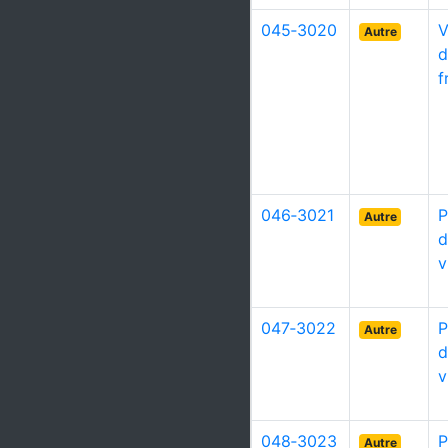
045‑3020
V
Autre
d
f
046‑3021
P
Autre
d
v
047‑3022
P
Autre
d
v
048‑3023
P
Autre