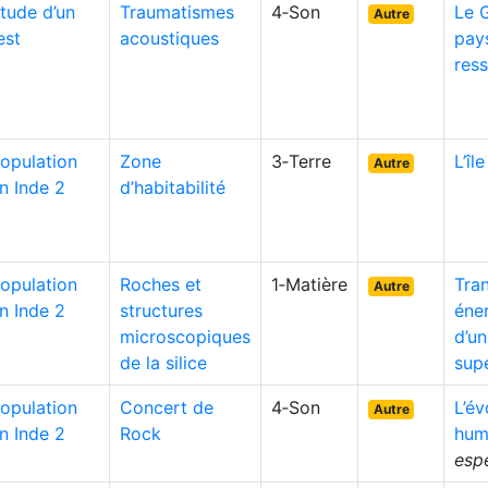
tude d’un
Traumatismes
4‑Son
Le 
Autre
est
acoustiques
pays
res
opulation
Zone
3‑Terre
L’îl
Autre
n Inde 2
d’habitabilité
opulation
Roches et
1‑Matière
Tran
Autre
n Inde 2
structures
éne
microscopiques
d’un
de la silice
sup
opulation
Concert de
4‑Son
L’év
Autre
n Inde 2
Rock
hum
esp