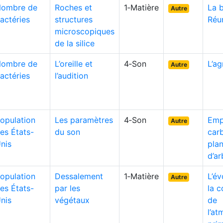
ombre de
Roches et
1‑Matière
La 
Autre
actéries
structures
Réu
microscopiques
de la silice
ombre de
L’oreille et
4‑Son
L’ag
Autre
actéries
l’audition
opulation
Les paramètres
4‑Son
Emp
Autre
es États-
du son
car
nis
plan
d’ar
opulation
Dessalement
1‑Matière
L’év
Autre
es États-
par les
la 
nis
végétaux
de
l’a