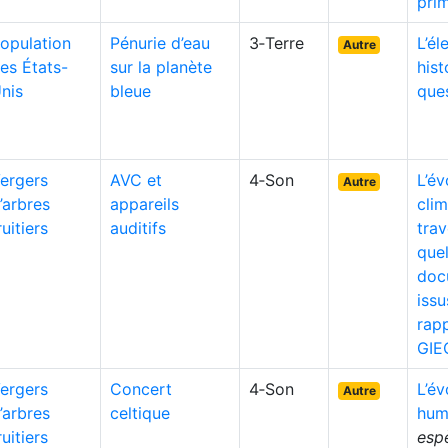
prim
opulation
Pénurie d’eau
3‑Terre
L’él
Autre
es États-
sur la planète
hist
nis
bleue
que
ergers
AVC et
4‑Son
L’év
Autre
’arbres
appareils
clim
ruitiers
auditifs
trav
que
doc
iss
rap
GIE
ergers
Concert
4‑Son
L’év
Autre
’arbres
celtique
hum
ruitiers
esp