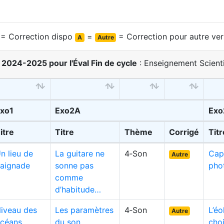
= Correction dispo
=
= Correction pour autre ver
A
Autre
 2024-2025 pour l'Éval Fin de cycle
: Enseignement Scienti
xo1
Exo2A
Exo
itre
Titre
Thème
Corrigé
Titr
n lieu de
La guitare ne
4‑Son
Cap
Autre
aignade
sonne pas
pho
comme
d’habitude…
iveau des
Les paramètres
4‑Son
L’éo
Autre
céans
du son
cho