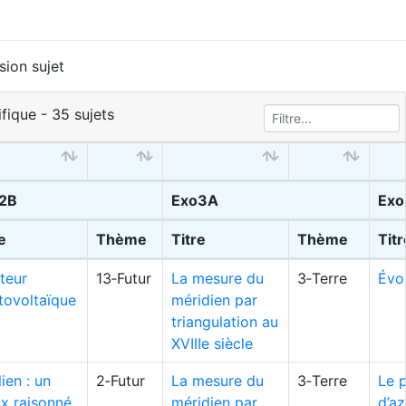
sion sujet
fique - 35 sujets
2B
Exo3A
Exo
e
Thème
Titre
Thème
Titr
teur
13‑Futur
La mesure du
3‑Terre
Évo
tovoltaïque
méridien par
triangulation au
XVIIIe siècle
lien : un
2‑Futur
La mesure du
3‑Terre
Le 
ix raisonné
méridien par
d’az