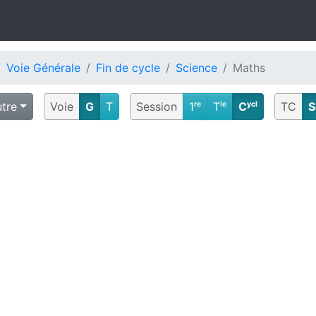
Voie Générale
Fin de cycle
Science
Maths
tre
Voie
G
T
Session
1ʳᵉ
Tˡᵉ
Cʸᶜˡ
TC
S