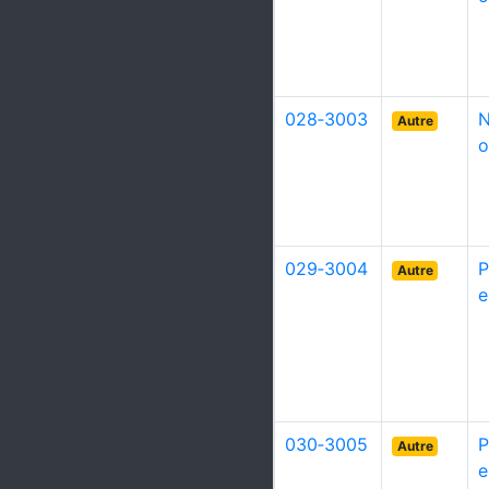
028‑3003
N
Autre
o
029‑3004
P
Autre
e
030‑3005
P
Autre
e