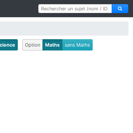
cience
Option
Maths
sans Maths