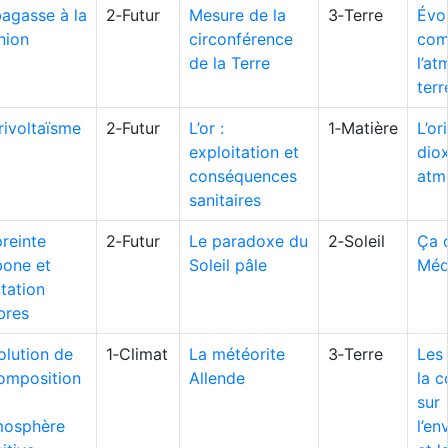
bagasse à la
2‑Futur
Mesure de la
3‑Terre
Évol
nion
circonférence
com
de la Terre
l’a
terr
rivoltaïsme
2‑Futur
L’or :
1‑Matière
L’or
exploitation et
dio
conséquences
atm
sanitaires
reinte
2‑Futur
Le paradoxe du
2‑Soleil
Ça 
bone et
Soleil pâle
Médi
tation
bres
olution de
1‑Climat
La météorite
3‑Terre
Les
composition
Allende
la 
sur
tmosphère
l’e