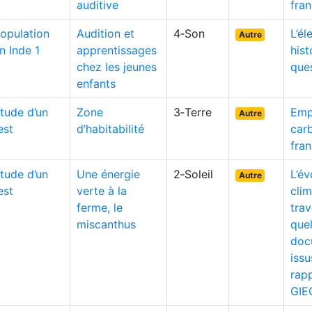
auditive
fran
opulation
Audition et
4‑Son
L’él
Autre
n Inde 1
apprentissages
hist
chez les jeunes
que
enfants
tude d’un
Zone
3‑Terre
Emp
Autre
est
d’habitabilité
car
fran
tude d’un
Une énergie
2‑Soleil
L’év
Autre
est
verte à la
clim
ferme, le
trav
miscanthus
que
doc
iss
rap
GIE