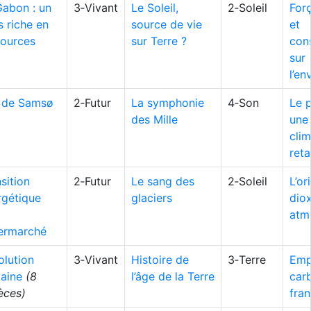
Gabon : un
3‑Vivant
Le Soleil,
2‑Soleil
Forç
 riche en
source de vie
et
sources
sur Terre ?
con
sur
l’e
e de Samsø
2‑Futur
La symphonie
4‑Son
Le 
des Mille
une
clim
ret
sition
2‑Futur
Le sang des
2‑Soleil
L’or
rgétique
glaciers
dio
atm
ermarché
olution
3‑Vivant
Histoire de
3‑Terre
Emp
aine
(8
l’âge de la Terre
car
èces)
fran