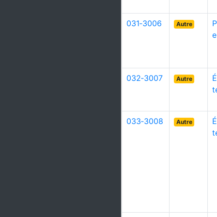
031‑3006
P
Autre
e
032‑3007
É
Autre
t
033‑3008
É
Autre
t