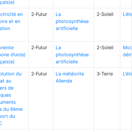
çais(e)
ectricité en
2‑Futur
La
2‑Soleil
L’é
oire et en
photosynthèse
stion
artificielle
reinte
2‑Futur
La
2‑Soleil
Mod
bone d’un(e)
photosynthèse
dém
çais(e)
artificielle
olution du
2‑Futur
La météorite
3‑Terre
L’é
at au
Allende
ers de
lques
uments
us du 6ème
port du
C