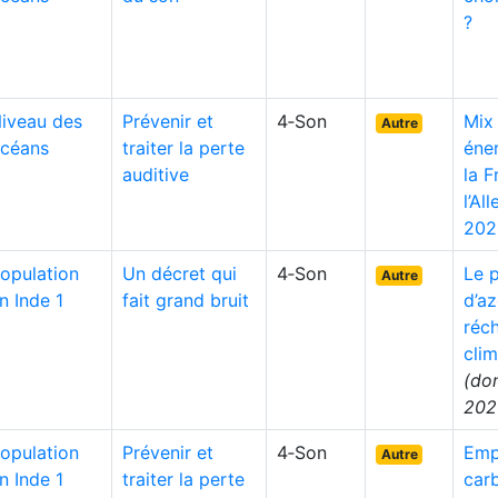
?
iveau des
Prévenir et
4‑Son
Mix
Autre
céans
traiter la perte
éne
auditive
la F
l’Al
202
opulation
Un décret qui
4‑Son
Le 
Autre
n Inde 1
fait grand bruit
d’az
réc
clim
(do
202
opulation
Prévenir et
4‑Son
Emp
Autre
n Inde 1
traiter la perte
car