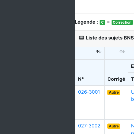
Légende
:
=
C
Correction
Liste des sujets BNS
E
N°
Corrigé
T
026‑3001
U
Autre
b
027‑3002
N
Autre
o