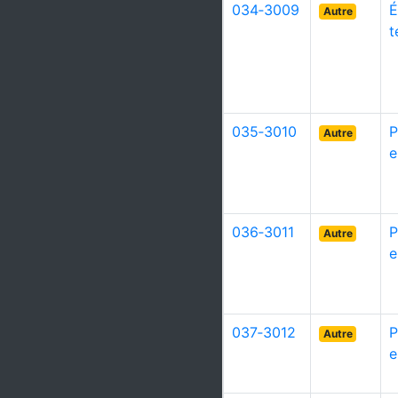
034‑3009
É
Autre
t
035‑3010
P
Autre
e
036‑3011
P
Autre
e
037‑3012
P
Autre
e