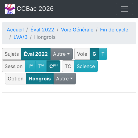
CCBac 2026
Accueil
Éval 2022
Voie Générale
Fin de cycle
LVA/B
Hongrois
Sujets
Éval 2022
Autre
Voie
G
T
Session
1ʳᵉ
Tˡᵉ
Cʸᶜˡ
TC
Science
Option
Hongrois
Autre