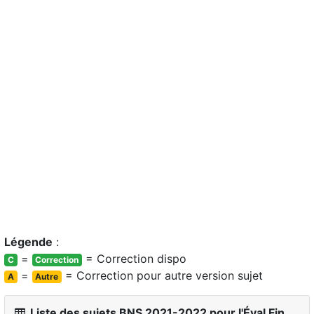
Légende
:
=
= Correction dispo
C
Correction
=
= Correction pour autre version sujet
A
Autre
Liste des sujets BNS 2021-2022 pour l'Éval Fin