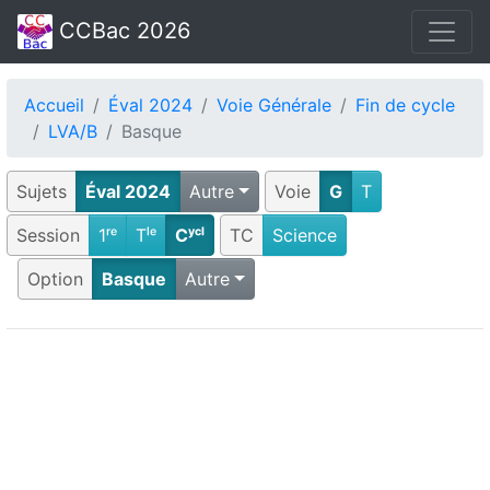
CCBac 2026
Accueil
Éval 2024
Voie Générale
Fin de cycle
LVA/B
Basque
Sujets
Éval 2024
Autre
Voie
G
T
Session
1ʳᵉ
Tˡᵉ
Cʸᶜˡ
TC
Science
Option
Basque
Autre