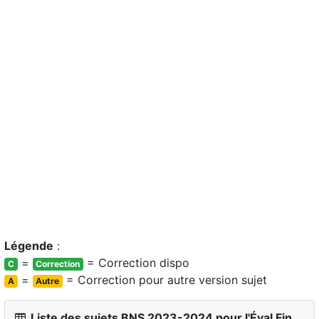
Légende
:
=
= Correction dispo
C
Correction
=
= Correction pour autre version sujet
A
Autre
Liste des sujets BNS 2023-2024 pour l'Éval Fin