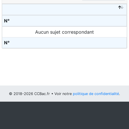
N°
Aucun sujet correspondant
N°
© 2018-2026 CCBac.fr
• Voir notre
politique de confidentialité
.
Vous pouvez
configurer (et consentir à) l'usage de cookies
optionnels
.