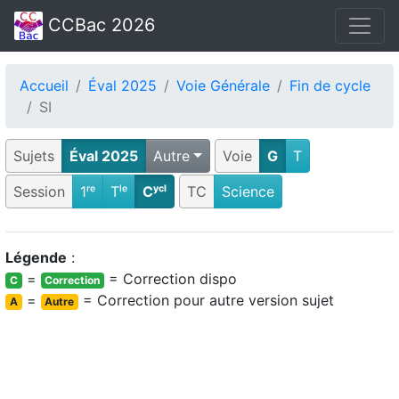
CCBac 2026
Accueil
Éval 2025
Voie Générale
Fin de cycle
SI
Sujets
Éval 2025
Autre
Voie
G
T
Session
1ʳᵉ
Tˡᵉ
Cʸᶜˡ
TC
Science
Légende
:
=
= Correction dispo
C
Correction
=
= Correction pour autre version sujet
A
Autre