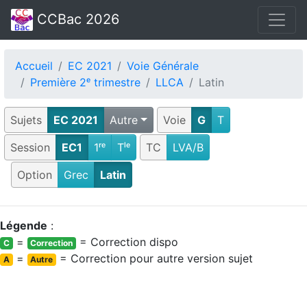
CCBac 2026
Accueil
EC 2021
Voie Générale
Première 2ᵉ trimestre
LLCA
Latin
Sujets
EC 2021
Autre
Voie
G
T
Session
EC1
1ʳᵉ
Tˡᵉ
TC
LVA/B
Option
Grec
Latin
Légende
:
=
= Correction dispo
C
Correction
=
= Correction pour autre version sujet
A
Autre