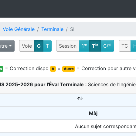
Voie Générale
Terminale
SI
utre
Voie
G
T
Session
1ʳᵉ
Tˡᵉ
Cʸᶜˡ
TC
= Correction dispo
=
= Correction pour autre v
on
A
Autre
BNS 2025-2026 pour l'Éval Terminale
: Sciences de l’Ingénie
Màj
Aucun sujet correspondan