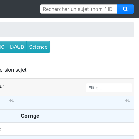
HG
LVA/B
Science
ersion sujet
ur
Corrigé
t