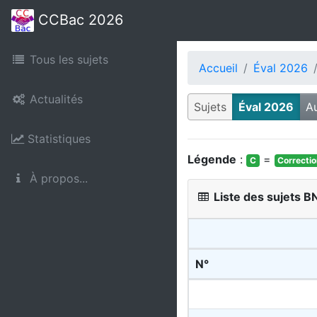
CCBac 2026
Tous les sujets
Accueil
Éval 2026
Actualités
Sujets
Éval 2026
A
Statistiques
Légende
:
=
C
Correcti
À propos...
Liste des sujets 
N°