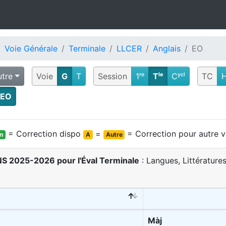
Voie Générale
Terminale
LLCER
Anglais
EO
utre
Voie
G
T
Session
1ʳᵉ
Tˡᵉ
Cʸᶜˡ
TC
EO
= Correction dispo
=
= Correction pour autre v
on
A
Autre
BNS 2025-2026 pour l'Éval Terminale
: Langues, Littérature
Màj