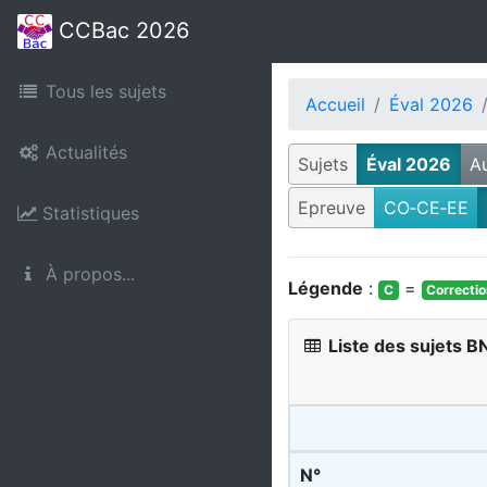
CCBac 2026
Tous les sujets
Accueil
Éval 2026
Actualités
Sujets
Éval 2026
A
Epreuve
CO‑CE‑EE
Statistiques
À propos...
Légende
:
=
C
Correcti
Liste des sujets 
N°