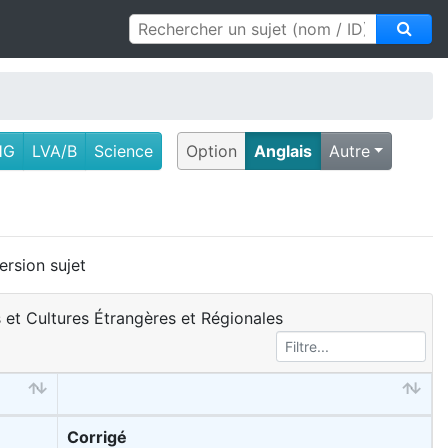
HG
LVA/B
Science
Option
Anglais
Autre
ersion sujet
s et Cultures Étrangères et Régionales
Corrigé