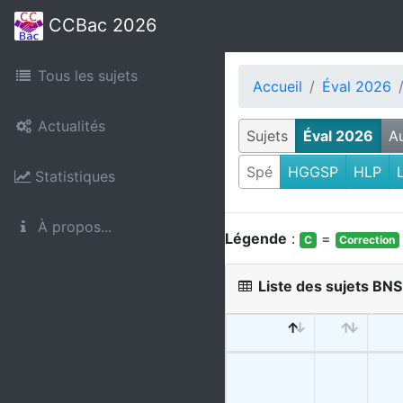
CCBac 2026
Tous les sujets
Accueil
Éval 2026
Actualités
Sujets
Éval 2026
A
Spé
HGGSP
HLP
Statistiques
À propos...
Légende
:
=
C
Correction
Liste des sujets BN