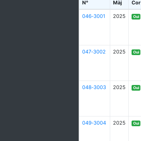
N°
Màj
Cor
046‑3001
2025
Oui
047‑3002
2025
Oui
048‑3003
2025
Oui
049‑3004
2025
Oui