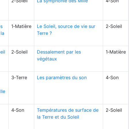
2‑Soleil
La symphonie des Mille
4‑Son
es
1‑Matière
Le Soleil, source de vie sur
2‑Soleil
la
Terre ?
eil
2‑Soleil
Dessalement par les
1‑Matière
végétaux
3‑Terre
Les paramètres du son
4‑Son
IIe
4‑Son
Températures de surface de
2‑Soleil
la Terre et du Soleil