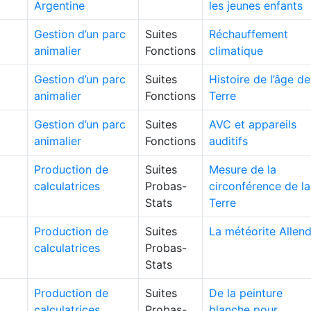
Argentine
les jeunes enfants
Gestion d’un parc
Suites
Réchauffement
animalier
Fonctions
climatique
Gestion d’un parc
Suites
Histoire de l’âge de
animalier
Fonctions
Terre
Gestion d’un parc
Suites
AVC et appareils
animalier
Fonctions
auditifs
Production de
Suites
Mesure de la
calculatrices
Probas-
circonférence de la
Stats
Terre
Production de
Suites
La météorite Allen
calculatrices
Probas-
Stats
Production de
Suites
De la peinture
calculatrices
Probas-
blanche pour