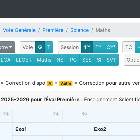
Voie Générale
Première
Science
Maths
utre
Voie
G
T
Session
1ʳᵉ
Tˡᵉ
Cʸᶜˡ
TC
LLCA
LLCER
Maths
NSI
PC
SES
SI
SVT
Optio
= Correction dispo
=
= Correction pour autre ver
A
Autre
S 2025-2026 pour l'Éval Première
: Enseignement Scientifiq
Exo1
Exo2