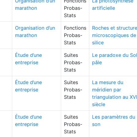
Organisation d’un
Fonctions
La photosynthèse
marathon
Probas-
artificielle
Stats
Organisation d’un
Fonctions
Roches et structur
marathon
Probas-
microscopiques de 
Stats
silice
Étude d’une
Suites
Le paradoxe du Sol
entreprise
Probas-
pâle
Stats
Étude d’une
Suites
La mesure du
entreprise
Probas-
méridien par
Stats
triangulation au XVI
siècle
Étude d’une
Suites
Les paramètres du
entreprise
Probas-
son
Stats