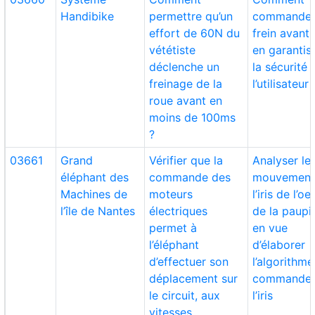
Handibike
permettre qu’un
commander
effort de 60N du
frein avant 
vététiste
en garantis
déclenche un
la sécurité 
freinage de la
l’utilisateur 
roue avant en
moins de 100ms
?
03661
Grand
Vérifier que la
Analyser le
éléphant des
commande des
mouvement
Machines de
moteurs
l’iris de l’oei
l’île de Nantes
électriques
de la paupi
permet à
en vue
l’éléphant
d’élaborer
d’effectuer son
l’algorithm
déplacement sur
commande 
le circuit, aux
l’iris
vitesses