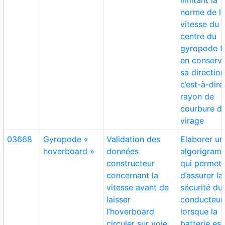
limitant la
norme de l
vitesse du
centre du
gyropode t
en conserv
sa direction
c’est-à-dire
rayon de
courbure d
virage
03668
Gyropode «
Validation des
Elaborer un
hoverboard »
données
algorigram
constructeur
qui permett
concernant la
d’assurer la
vitesse avant de
sécurité du
laisser
conducteur
l’hoverboard
lorsque la
circuler sur voie
batterie est