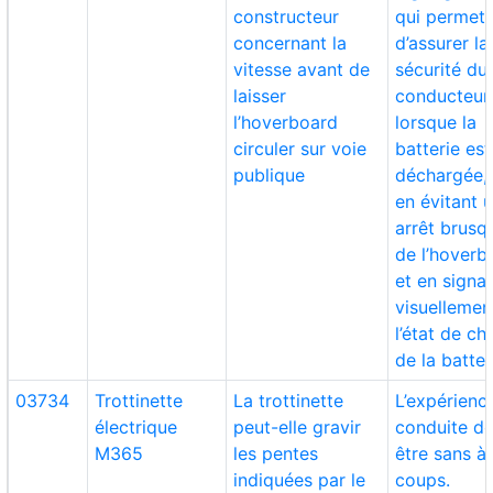
constructeur
qui permett
concernant la
d’assurer la
vitesse avant de
sécurité du
laisser
conducteur
l’hoverboard
lorsque la
circuler sur voie
batterie est
publique
déchargée, 
en évitant 
arrêt brusq
de l’hoverb
et en signa
visuellemen
l’état de ch
de la batter
03734
Trottinette
La trottinette
L’expérienc
électrique
peut-elle gravir
conduite do
M365
les pentes
être sans à
indiquées par le
coups.