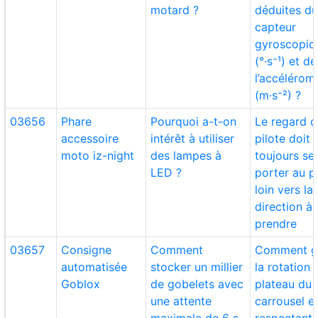
motard ?
déduites d
capteur
gyroscopiq
(°·s⁻¹) et de
l’accélérom
(m·s⁻²) ?
03656
Phare
Pourquoi a-t-on
Le regard 
accessoire
intérêt à utiliser
pilote doit
moto iz-night
des lampes à
toujours se
LED ?
porter au p
loin vers la
direction à
prendre
03657
Consigne
Comment
Comment g
automatisée
stocker un millier
la rotation 
Goblox
de gobelets avec
plateau du
une attente
carrousel e