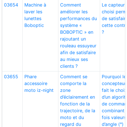
03654
Machine à
Comment
Le capteur
laver les
améliorer les
choisi perme
lunettes
performances du
de satisfair
Boboptic
système «
cette contr
BOBOPTIC » en
?
rajoutant un
rouleau essuyeur
afin de satisfaire
au mieux ses
clients ?
03655
Phare
Comment se
Pourquoi le
accessoire
comporte la
concepteur
moto iz-night
zone
fait le choi
d’éclairement en
d’un algori
fonction de la
de comman
trajectoire, de la
combinant à
moto et du
fois valeurs
regard du
d’angle (°)