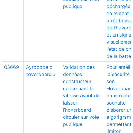
publique
déchargée, 
en évitant 
arrêt brusq
de l’hoverb
et en signa
visuellemen
l’état de ch
de la batter
03669
Gyropode «
Validation des
Pour amélio
hoverboard »
données
la sécurité 
constructeur
son
concernant la
Hoverboard
vitesse avant de
constructeu
laisser
souhaite
l’hoverboard
élaborer un
circuler sur voie
algorigram
publique
permettant
limiter