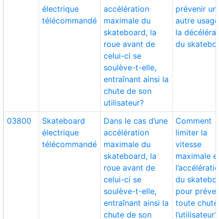
électrique
accélération
prévenir un
télécommandé
maximale du
autre usage
skateboard, la
la décéléra
roue avant de
du skatebo
celui-ci se
soulève-t-elle,
entraînant ainsi la
chute de son
utilisateur?
03800
Skateboard
Dans le cas d’une
Comment
électrique
accélération
limiter la
télécommandé
maximale du
vitesse
skateboard, la
maximale e
roue avant de
l’accélérati
celui-ci se
du skatebo
soulève-t-elle,
pour préven
entraînant ainsi la
toute chute
chute de son
l’utilisateur?