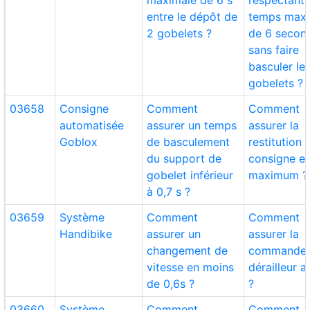
maximale de 6 s
respectant 
entre le dépôt de
temps maxi
2 gobelets ?
de 6 secon
sans faire
basculer le
gobelets ?
03658
Consigne
Comment
Comment
automatisée
assurer un temps
assurer la
Goblox
de basculement
restitution 
du support de
consigne en
gobelet inférieur
maximum ?
à 0,7 s ?
03659
Système
Comment
Comment
Handibike
assurer un
assurer la
changement de
commande 
vitesse en moins
dérailleur a
de 0,6s ?
?
03660
Système
Comment
Comment