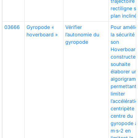
trajectoire
rectiligne s
plan incliné
03666
Gyropode «
Vérifier
Pour amélio
hoverboard »
l’autonomie du
la sécurité 
gyropode
son
Hoverboard
constructeu
souhaite
élaborer un
algorigram
permettant
limiter
l’accélérati
centripète 
centre du
gyropode à
m·s-2 en