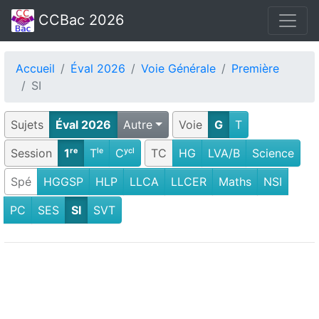
CCBac 2026
Accueil
Éval 2026
Voie Générale
Première
SI
Sujets
Éval 2026
Autre
Voie
G
T
Session
1ʳᵉ
Tˡᵉ
Cʸᶜˡ
TC
HG
LVA/B
Science
Spé
HGGSP
HLP
LLCA
LLCER
Maths
NSI
PC
SES
SI
SVT