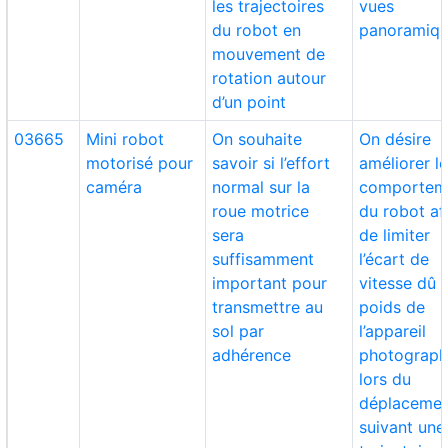
les trajectoires
vues
du robot en
panoramiq
mouvement de
rotation autour
d’un point
03665
Mini robot
On souhaite
On désire
motorisé pour
savoir si l’effort
améliorer l
caméra
normal sur la
comportem
roue motrice
du robot af
sera
de limiter
suffisamment
l’écart de
important pour
vitesse dû 
transmettre au
poids de
sol par
l’appareil
adhérence
photograph
lors du
déplaceme
suivant une