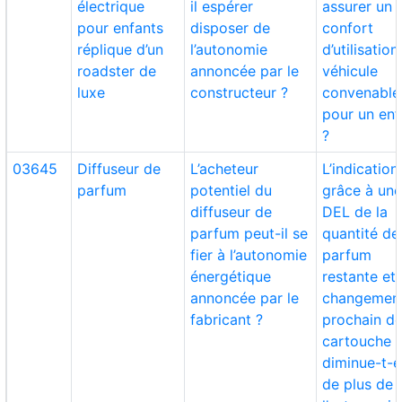
électrique
il espérer
assurer un
pour enfants
disposer de
confort
réplique d’un
l’autonomie
d’utilisation
roadster de
annoncée par le
véhicule
luxe
constructeur ?
convenable
pour un enf
?
03645
Diffuseur de
L’acheteur
L’indication
parfum
potentiel du
grâce à un
diffuseur de
DEL de la
parfum peut-il se
quantité de
fier à l’autonomie
parfum
énergétique
restante et
annoncée par le
changemen
fabricant ?
prochain de
cartouche
diminue-t-e
de plus de