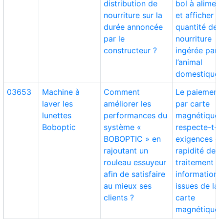
distribution de
bol à alime
nourriture sur la
et afficher 
durée annoncée
quantité de
par le
nourriture
constructeur ?
ingérée par
l’animal
domestique
03653
Machine à
Comment
Le paiemen
laver les
améliorer les
par carte
lunettes
performances du
magnétiqu
Boboptic
système «
respecte-t-i
BOBOPTIC » en
exigences 
rajoutant un
rapidité de
rouleau essuyeur
traitement 
afin de satisfaire
information
au mieux ses
issues de la
clients ?
carte
magnétique