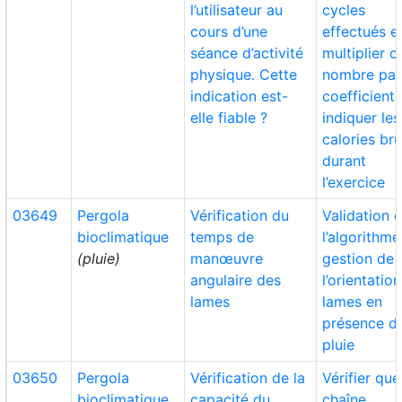
l’utilisateur au
cycles
cours d’une
effectués e
séance d’activité
multiplier c
physique. Cette
nombre par
indication est-
coefficient
elle fiable ?
indiquer les
calories br
durant
l’exercice
03649
Pergola
Vérification du
Validation 
bioclimatique
temps de
l’algorithm
(pluie)
manœuvre
gestion de
angulaire des
l’orientatio
lames
lames en
présence d
pluie
03650
Pergola
Vérification de la
Vérifier que
bioclimatique
capacité du
chaîne