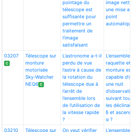
pointage du
image nette
télescope est
une mise a
suffisante pour
point
permettre un
automatiqu
traitement de
l’image
satisfaisant
03207
Télescope sur
L’astronome a-t-il
L’ensemble
monture
perdu de vue
raquette et
C
motorisée
l’astre à cause de
monture est
Sky-Watcher
la rotation du
capable d’of
NEQ6
télescope due à
une nuit
C
l’arrêt de
d’observati
l’ensemble lors
suivant tou
de l’utilisation de
les déclina
la vitesse rapide
δ et ascens
?
α ?
03210
Télescope sur
On veut vérifier
L’ensemble