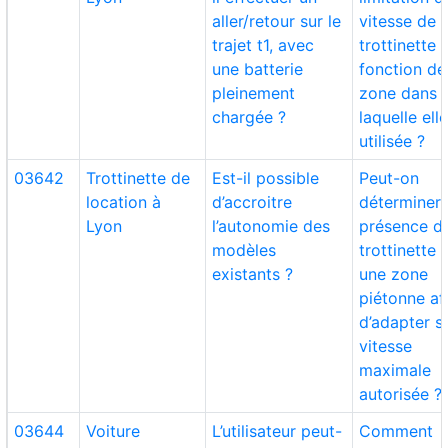
aller/retour sur le
vitesse de l
trajet t1, avec
trottinette 
une batterie
fonction de
pleinement
zone dans
chargée ?
laquelle ell
utilisée ?
03642
Trottinette de
Est-il possible
Peut-on
location à
d’accroitre
déterminer 
Lyon
l’autonomie des
présence de
modèles
trottinette 
existants ?
une zone
piétonne af
d’adapter s
vitesse
maximale
autorisée ?
03644
Voiture
L’utilisateur peut-
Comment