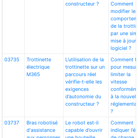
constructeur ?
Comment
modifier le
comportem
de la trotti
par une sim
mise à jour
logiciel ?
03735
Trottinette
L’utilisation de la
Comment fa
électrique
trottinette sur un
pour mesur
M365
parcours réel
limiter la
vérifie-t-elle les
vitesse
exigences
conformém
d’autonomie du
à la nouvell
constructeur ?
réglementa
?
03737
Bras robotisé
Le robot est-il
Comment
d'assistance
capable d’ouvrir
indiquer l’ét
aux personnes
une bouteille
de charge d