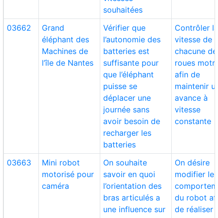
souhaitées
03662
Grand
Vérifier que
Contrôler l
éléphant des
l’autonomie des
vitesse de
Machines de
batteries est
chacune de
l’île de Nantes
suffisante pour
roues motr
que l’éléphant
afin de
puisse se
maintenir u
déplacer une
avance à
journée sans
vitesse
avoir besoin de
constante
recharger les
batteries
03663
Mini robot
On souhaite
On désire
motorisé pour
savoir en quoi
modifier le
caméra
l’orientation des
comportem
bras articulés a
du robot af
une influence sur
de réaliser