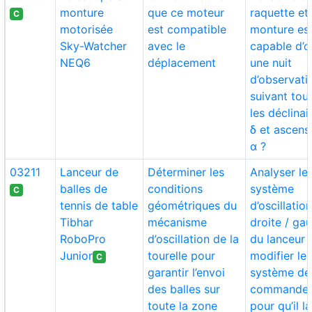
monture
que ce moteur
raquette et
C
motorisée
est compatible
monture est
Sky-Watcher
avec le
capable d’of
NEQ6
déplacement
une nuit
d’observati
suivant tou
les déclina
δ et ascens
α ?
03211
Lanceur de
Déterminer les
Analyser le
balles de
conditions
système
C
tennis de table
géométriques du
d’oscillatio
Tibhar
mécanisme
droite / ga
RoboPro
d’oscillation de la
du lanceur 
Junior
tourelle pour
modifier le
C
garantir l’envoi
système de
des balles sur
commande
toute la zone
pour qu’il l