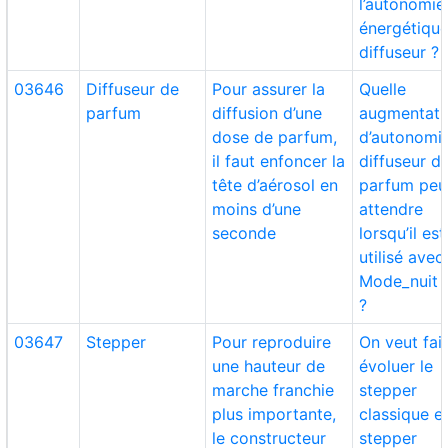
l’autonomie
énergétiqu
diffuseur ?
03646
Diffuseur de
Pour assurer la
Quelle
parfum
diffusion d’une
augmentati
dose de parfum,
d’autonomi
il faut enfoncer la
diffuseur d
tête d’aérosol en
parfum peu
moins d’une
attendre
seconde
lorsqu’il est
utilisé avec
Mode_nuit 
?
03647
Stepper
Pour reproduire
On veut fai
une hauteur de
évoluer le
marche franchie
stepper
plus importante,
classique e
le constructeur
stepper