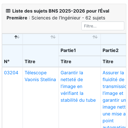
Liste des sujets BNS 2025-2026 pour l'Éval
Première
: Sciences de l’Ingénieur - 62 sujets
Partie1
Partie2
N°
Titre
Titre
Titre
03204
Télescope
Garantir la
Assurer la
Vaonis Stellina
netteté de
fluidité de l
l’image en
transmissio
vérifiant la
l’image et
stabilité du tube
garantir un
image nette
une mise a
point
automatiqu