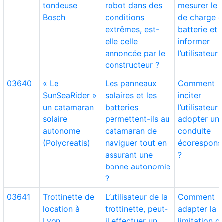
tondeuse
robot dans des
mesurer le 
Bosch
conditions
de charge d
extrêmes, est-
batterie et 
elle celle
informer
annoncée par le
l’utilisateur 
constructeur ?
03640
« Le
Les panneaux
Comment
SunSeaRider »
solaires et les
inciter
un catamaran
batteries
l’utilisateur 
solaire
permettent-ils au
adopter un
autonome
catamaran de
conduite
(Polycreatis)
naviguer tout en
écorespons
assurant une
?
bonne autonomie
?
03641
Trottinette de
L’utilisateur de la
Comment
location à
trottinette, peut-
adapter la
Lyon
il effectuer un
limitation d