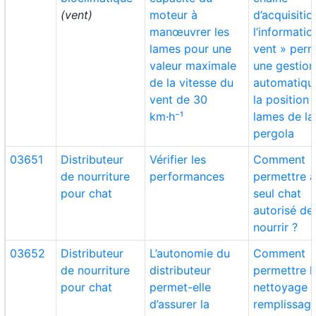
(vent)
moteur à
d’acquisitio
manœuvrer les
l’informatio
lames pour une
vent » per
valeur maximale
une gestion
de la vitesse du
automatiqu
vent de 30
la position
km·h⁻¹
lames de la
pergola
03651
Distributeur
Vérifier les
Comment
de nourriture
performances
permettre 
pour chat
seul chat
autorisé de
nourrir ?
03652
Distributeur
L’autonomie du
Comment
de nourriture
distributeur
permettre l
pour chat
permet-elle
nettoyage e
d’assurer la
remplissag