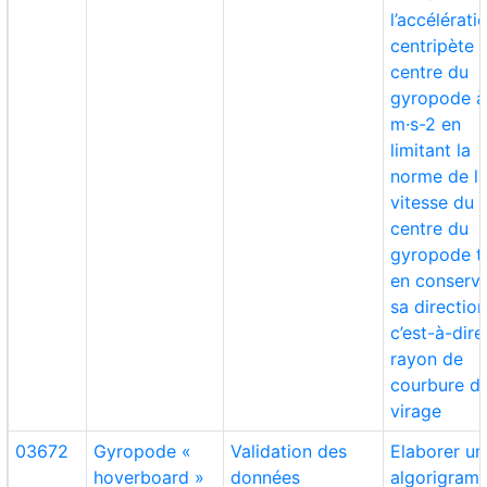
l’accélérati
centripète 
centre du
gyropode à
m·s-2 en
limitant la
norme de l
vitesse du
centre du
gyropode t
en conserv
sa direction
c’est-à-dire
rayon de
courbure d
virage
03672
Gyropode «
Validation des
Elaborer un
hoverboard »
données
algorigram