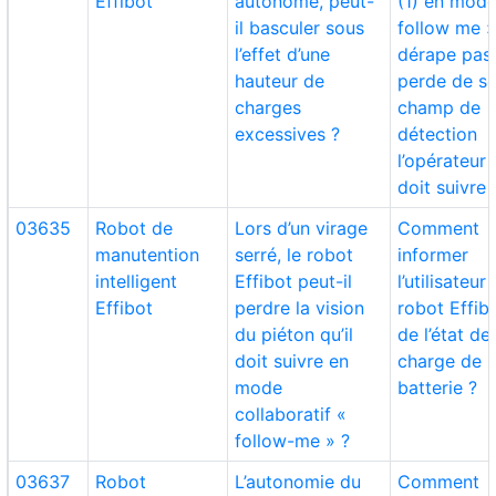
Effibot
autonome, peut-
(1) en mode
il basculer sous
follow me »
l’effet d’une
dérape pas
hauteur de
perde de s
charges
champ de
excessives ?
détection
l’opérateur q
doit suivre 
03635
Robot de
Lors d’un virage
Comment
manutention
serré, le robot
informer
intelligent
Effibot peut-il
l’utilisateur
Effibot
perdre la vision
robot Effibo
du piéton qu’il
de l’état de
doit suivre en
charge de l
mode
batterie ?
collaboratif «
follow-me » ?
03637
Robot
L’autonomie du
Comment