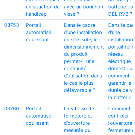
en situation de
avec un bouchon
batterie pa
handicap
vissé ?
DEL RVB ?
03753
Portail
Dans le cadre
Dans le cad
automatisé
d’une installation
d’une
coulissant
en site isolé, le
installation
dimensionnement
portail reli
du produit
réseau
permet-il une
électrique
continuité
domestique
d’utilisation dans
comment
le cas le plus
garantir la
défavorable ?
durée de vi
la batterie 
03760
Portail
La vitesse de
Comment
automatisé
fermeture et
contrôler
coulissant
d’ouverture
l’ouverture 
mesurée du
fermeture 