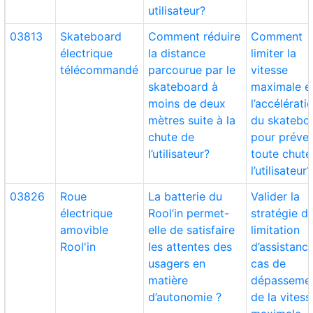
utilisateur?
03813
Skateboard
Comment réduire
Comment
électrique
la distance
limiter la
télécommandé
parcourue par le
vitesse
skateboard à
maximale e
moins de deux
l’accélérati
mètres suite à la
du skatebo
chute de
pour préven
l’utilisateur?
toute chute
l’utilisateur?
03826
Roue
La batterie du
Valider la
électrique
Rool’in permet-
stratégie d
amovible
elle de satisfaire
limitation
Rool'in
les attentes des
d’assistanc
usagers en
cas de
matière
dépasseme
d’autonomie ?
de la vitess