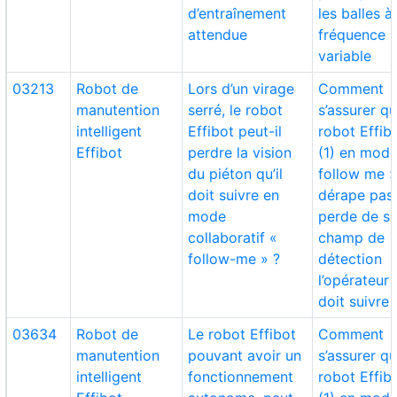
d’entraînement
les balles à
attendue
fréquence
variable
03213
Robot de
Lors d’un virage
Comment
manutention
serré, le robot
s’assurer qu
intelligent
Effibot peut-il
robot Effib
Effibot
perdre la vision
(1) en mode
du piéton qu’il
follow me »
doit suivre en
dérape pas
mode
perde de s
collaboratif «
champ de
follow-me » ?
détection
l’opérateur q
doit suivre 
03634
Robot de
Le robot Effibot
Comment
manutention
pouvant avoir un
s’assurer qu
intelligent
fonctionnement
robot Effib