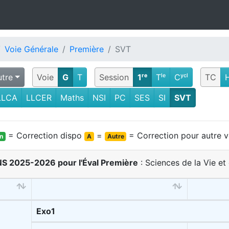
Voie Générale
Première
SVT
utre
Voie
G
T
Session
1ʳᵉ
Tˡᵉ
Cʸᶜˡ
TC
LLCA
LLCER
Maths
NSI
PC
SES
SI
SVT
= Correction dispo
=
= Correction pour autre v
on
A
Autre
BNS 2025-2026 pour l'Éval Première
: Sciences de la Vie et 
Exo1