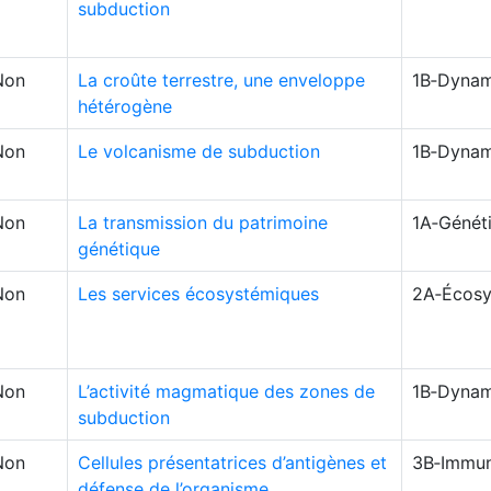
subduction
Non
La croûte terrestre, une enveloppe
1B‑Dynam
hétérogène
Non
Le volcanisme de subduction
1B‑Dynam
Non
La transmission du patrimoine
1A‑Génét
génétique
Non
Les services écosystémiques
2A‑Écosy
Non
L’activité magmatique des zones de
1B‑Dynam
subduction
Non
Cellules présentatrices d’antigènes et
3B‑Immun
défense de l’organisme