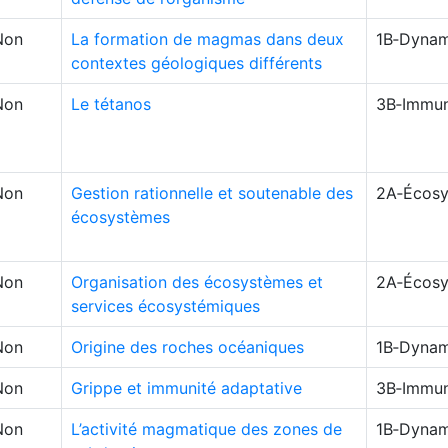
Non
La formation de magmas dans deux
1B‑Dynam
contextes géologiques différents
Non
Le tétanos
3B‑Immun
Non
Gestion rationnelle et soutenable des
2A‑Écosy
écosystèmes
Non
Organisation des écosystèmes et
2A‑Écosy
services écosystémiques
Non
Origine des roches océaniques
1B‑Dynam
Non
Grippe et immunité adaptative
3B‑Immun
Non
L’activité magmatique des zones de
1B‑Dynam