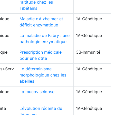
l’altitude chez les
Tibétains
ique
Maladie d’Alzheimer et
1A‑Génétique
déficit enzymatique
ique
La maladie de Fabry : une
1A‑Génétique
pathologie enzymatique
ique
Prescription médicale
3B‑Immunité
pour une otite
s+Serv
Le déterminisme
1A‑Génétique
morphologique chez les
abeilles
ique
La mucoviscidose
1A‑Génétique
ité
L’évolution récente de
1A‑Génétique
l’Homme