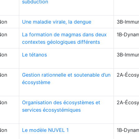
subduction
Non
Une maladie virale, la dengue
3B‑Immun
Non
La formation de magmas dans deux
1B‑Dynam
contextes géologiques différents
Non
Le tétanos
3B‑Immun
Non
Gestion rationnelle et soutenable d’un
2A‑Écosy
écosystème
Non
Organisation des écosystèmes et
2A‑Écosy
services écosystémiques
Non
Le modèle NUVEL 1
1B‑Dynam