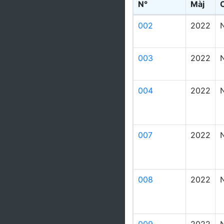
N°
Màj
002
2022
003
2022
004
2022
007
2022
008
2022