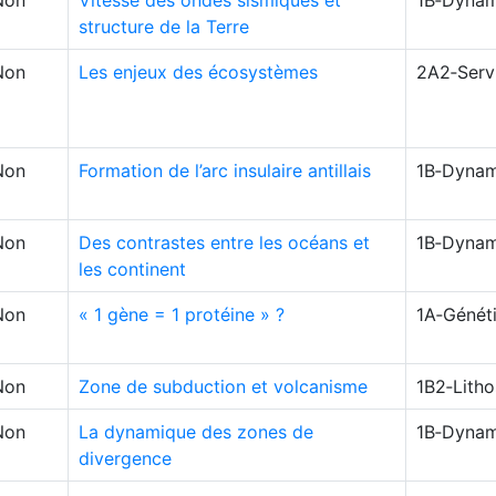
Non
Vitesse des ondes sismiques et
1B‑Dynam
structure de la Terre
Non
Les enjeux des écosystèmes
2A2‑Serv
Non
Formation de l’arc insulaire antillais
1B‑Dynam
Non
Des contrastes entre les océans et
1B‑Dynam
les continent
Non
« 1 gène = 1 protéine » ?
1A‑Génét
Non
Zone de subduction et volcanisme
1B2‑Lith
Non
La dynamique des zones de
1B‑Dynam
divergence