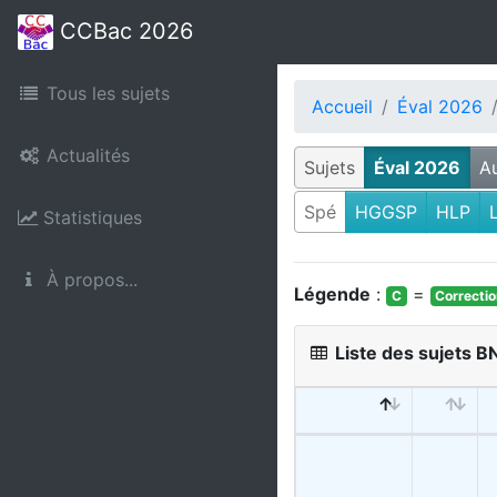
CCBac 2026
Tous les sujets
Accueil
Éval 2026
Actualités
Sujets
Éval 2026
A
Spé
HGGSP
HLP
Statistiques
À propos...
Légende
:
=
C
Correcti
Liste des sujets 