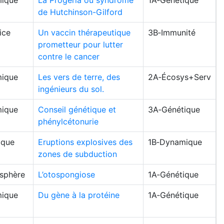
ique
La Progéria ou syndrome
1A‑Génétique
de Hutchinson-Gilford
ice
Un vaccin thérapeutique
3B‑Immunité
prometteur pour lutter
contre le cancer
ique
Les vers de terre, des
2A‑Écosys+Serv
ingénieurs du sol.
ique
Conseil génétique et
3A‑Génétique
phénylcétonurie
ique
Eruptions explosives des
1B‑Dynamique
zones de subduction
osphère
L’otospongiose
1A‑Génétique
ique
Du gène à la protéine
1A‑Génétique