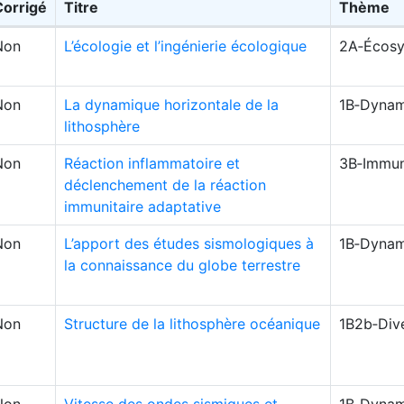
Corrigé
Titre
Thème
Non
L’écologie et l’ingénierie écologique
2A‑Écosy
Non
La dynamique horizontale de la
1B‑Dynam
lithosphère
Non
Réaction inflammatoire et
3B‑Immun
déclenchement de la réaction
immunitaire adaptative
Non
L’apport des études sismologiques à
1B‑Dynam
la connaissance du globe terrestre
Non
Structure de la lithosphère océanique
1B2b‑Div