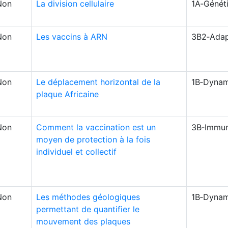
Non
La division cellulaire
1A‑Génét
Non
Les vaccins à ARN
3B2‑Adap
Non
Le déplacement horizontal de la
1B‑Dynam
plaque Africaine
Non
Comment la vaccination est un
3B‑Immun
moyen de protection à la fois
individuel et collectif
Non
Les méthodes géologiques
1B‑Dynam
permettant de quantifier le
mouvement des plaques