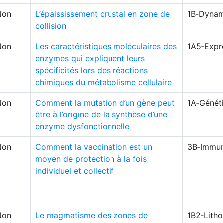
Non
L’épaississement crustal en zone de
1B‑Dynam
collision
Non
Les caractéristiques moléculaires des
1A5‑Expr
enzymes qui expliquent leurs
spécificités lors des réactions
chimiques du métabolisme cellulaire
Non
Comment la mutation d’un gène peut
1A‑Génét
être à l’origine de la synthèse d’une
enzyme dysfonctionnelle
Non
Comment la vaccination est un
3B‑Immun
moyen de protection à la fois
individuel et collectif
Non
Le magmatisme des zones de
1B2‑Lith