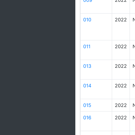
009
2022
010
2022
011
2022
013
2022
014
2022
015
2022
016
2022