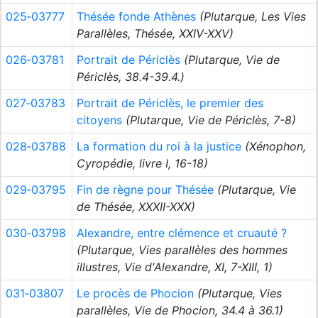
025‑03777
Thésée fonde Athènes
(Plutarque, Les Vies
Parallèles, Thésée, XXIV-XXV)
026‑03781
Portrait de Périclès
(Plutarque, Vie de
Périclès, 38.4-39.4.)
027‑03783
Portrait de Périclès, le premier des
citoyens
(Plutarque, Vie de Périclès, 7-8)
028‑03788
La formation du roi à la justice
(Xénophon,
Cyropédie, livre I, 16-18)
029‑03795
Fin de règne pour Thésée
(Plutarque, Vie
de Thésée, XXXII-XXX)
030‑03798
Alexandre, entre clémence et cruauté ?
(Plutarque, Vies parallèles des hommes
illustres, Vie d'Alexandre, XI, 7-XIII, 1)
031‑03807
Le procès de Phocion
(Plutarque, Vies
parallèles, Vie de Phocion, 34.4 à 36.1)