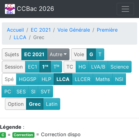
CCBac 2026
Accueil
EC 2021
Voie Générale
Première
LLCA
Grec
Sujets
EC 2021
Autre
Voie
G
T
Session
EC1
1ʳᵉ
Tˡᵉ
TC
HG
LVA/B
Science
Spé
HGGSP
HLP
LLCA
LLCER
Maths
NSI
PC
SES
SI
SVT
Option
Grec
Latin
Légende
:
=
= Correction dispo
C
Correction