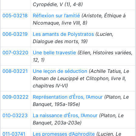
Cyropédie, V (1), 4-8)
005‑03218
Réflexion sur l’amitié
(Aristote, Éthique à
Nicomaque, livre VIII, 8)
006‑03219
Les amants de Polystratos
(Lucien,
Dialogue des morts, 19)
007‑03220
Une belle travestie
(Elien, Histoires variées,
12, 1)
008‑03221
Une leçon de séduction
(Achille Tatius, Le
Roman de Leucippé et Clitophon, livre II,
chapitres IV-VI)
009‑03222
Représentation d’Éros, l’Amour
(Platon, Le
Banquet, 195a-195e)
010‑03223
La naissance d’Éros, l’Amour
(Platon, Le
Banquet, 203a-203e)
011‑03741
Les promesses d’Aphrodite
(Lucien, Le