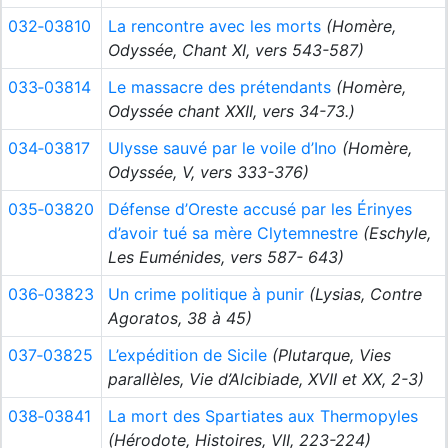
032‑03810
La rencontre avec les morts
(Homère,
Odyssée, Chant XI, vers 543-587)
033‑03814
Le massacre des prétendants
(Homère,
Odyssée chant XXII, vers 34-73.)
034‑03817
Ulysse sauvé par le voile d’Ino
(Homère,
Odyssée, V, vers 333-376)
035‑03820
Défense d’Oreste accusé par les Érinyes
d’avoir tué sa mère Clytemnestre
(Eschyle,
Les Euménides, vers 587- 643)
036‑03823
Un crime politique à punir
(Lysias, Contre
Agoratos, 38 à 45)
037‑03825
L’expédition de Sicile
(Plutarque, Vies
parallèles, Vie d’Alcibiade, XVII et XX, 2-3)
038‑03841
La mort des Spartiates aux Thermopyles
(Hérodote, Histoires, VII, 223-224)