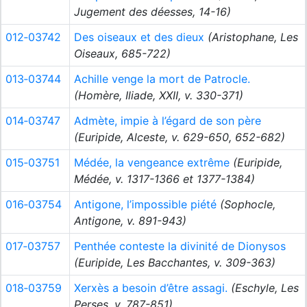
Jugement des déesses, 14-16)
012‑03742
Des oiseaux et des dieux
(Aristophane, Les
Oiseaux, 685-722)
013‑03744
Achille venge la mort de Patrocle.
(Homère, Iliade, XXII, v. 330-371)
014‑03747
Admète, impie à l’égard de son père
(Euripide, Alceste, v. 629-650, 652-682)
015‑03751
Médée, la vengeance extrême
(Euripide,
Médée, v. 1317-1366 et 1377-1384)
016‑03754
Antigone, l’impossible piété
(Sophocle,
Antigone, v. 891-943)
017‑03757
Penthée conteste la divinité de Dionysos
(Euripide, Les Bacchantes, v. 309-363)
018‑03759
Xerxès a besoin d’être assagi.
(Eschyle, Les
Perses, v. 787-851)