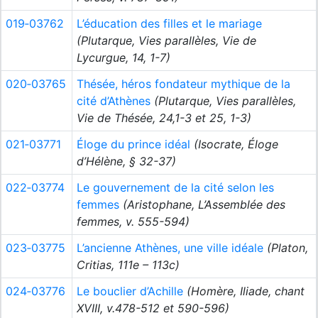
019‑03762
L’éducation des filles et le mariage
(Plutarque, Vies parallèles, Vie de
Lycurgue, 14, 1-7)
020‑03765
Thésée, héros fondateur mythique de la
cité d’Athènes
(Plutarque, Vies parallèles,
Vie de Thésée, 24,1-3 et 25, 1-3)
021‑03771
Éloge du prince idéal
(Isocrate, Éloge
d’Hélène, § 32-37)
022‑03774
Le gouvernement de la cité selon les
femmes
(Aristophane, L’Assemblée des
femmes, v. 555-594)
023‑03775
L’ancienne Athènes, une ville idéale
(Platon,
Critias, 111e – 113c)
024‑03776
Le bouclier d’Achille
(Homère, Iliade, chant
XVIII, v.478-512 et 590-596)