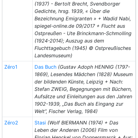
(1937) - Bertolt Brecht, Svendborger
Gedichte, hrsg. 1939, « Über die
Bezeichnung Emigranten » + Wadid Nabi,
spiegel-online.de 09/2017 + Flucht aus
Ostpreußen - Ute Brinckmann-Schmolling
(1924-2014); Auszug aus dem
Fluchttagebuch (1945) © Ostpreußisches
Landesmuseum)
Zéro1
Das Buch
(Gustav Adoph HENNIG (1797-
1869), Lesendes Mädchen (1828) Museum
der bildenden Künste, Leipzig + Nach:
Stefan ZWEIG, Begegnungen mit Büchern,
Aufsätze und Einleitungen aus den Jahren
1902-1939, „Das Buch als Eingang zur
Welt”, Fischer Verlag, 1984)
Zéro2
Stasi
(Wolf BIERMANN (1974) + Das
Leben der Anderen (2006) Film von
Florian Henckel von Donnersmarck + Aus: