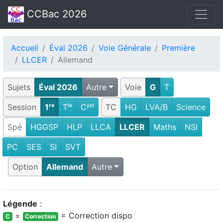
CCBac 2026
Accueil
Éval 2026
Voie Générale
Première
LLCER
Allemand
Sujets
Éval 2026
Autre
Voie
G
T
Session
1ʳᵉ
Tˡᵉ
Cʸᶜˡ
TC
HG
LVA/B
Science
Spé
HGGSP
HLP
LLCA
LLCER
Maths
NSI
PC
SES
SI
SVT
Option
Allemand
Autre
Légende
:
=
= Correction dispo
C
Correction