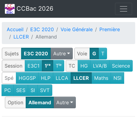
CCBac 2026
Accueil
E3C 2020
Voie Générale
Première
LLCER
Allemand
Sujets
E3C 2020
Autre
Voie
G
T
Session
E3C1
1ʳᵉ
Tˡᵉ
TC
HG
LVA/B
Science
Spé
HGGSP
HLP
LLCA
LLCER
Maths
NSI
PC
SES
SI
SVT
Option
Allemand
Autre