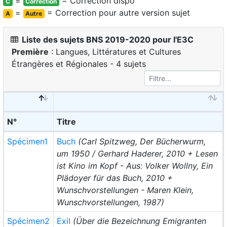
=
= Correction dispo
C
Correction
=
= Correction pour autre version sujet
A
Autre
Liste des sujets BNS 2019-2020 pour l'E3C
Première
: Langues, Littératures et Cultures
Étrangères et Régionales - 4 sujets
N°
Titre
Spécimen1
Buch
(Carl Spitzweg, Der Bücherwurm,
um 1950 / Gerhard Haderer, 2010 + Lesen
ist Kino im Kopf - Aus: Volker Wollny, Ein
Plädoyer für das Buch, 2010 +
Wunschvorstellungen - Maren Klein,
Wunschvorstellungen, 1987)
Spécimen2
Exil
(Über die Bezeichnung Emigranten