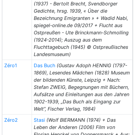
(1937) - Bertolt Brecht, Svendborger
Gedichte, hrsg. 1939, « Über die
Bezeichnung Emigranten » + Wadid Nabi,
spiegel-online.de 09/2017 + Flucht aus
Ostpreußen - Ute Brinckmann-Schmolling
(1924-2014); Auszug aus dem
Fluchttagebuch (1945) © Ostpreußisches
Landesmuseum)
Zéro1
Das Buch
(Gustav Adoph HENNIG (1797-
1869), Lesendes Mädchen (1828) Museum
der bildenden Künste, Leipzig + Nach:
Stefan ZWEIG, Begegnungen mit Büchern,
Aufsätze und Einleitungen aus den Jahren
1902-1939, „Das Buch als Eingang zur
Welt”, Fischer Verlag, 1984)
Zéro2
Stasi
(Wolf BIERMANN (1974) + Das
Leben der Anderen (2006) Film von
Florian Henckel von Donnersmarck + Aus: