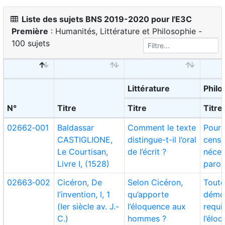
Liste des sujets BNS 2019-2020 pour l'E3C
Première
: Humanités, Littérature et Philosophie -
100 sujets
Littérature
Philo
N°
Titre
Titre
Titre
02662‑001
Baldassar
Comment le texte
Pourq
CASTIGLIONE,
distingue-t-il l’oral
censu
Le Courtisan,
de l’écrit ?
néces
Livre I, (1528)
parol
02663‑002
Cicéron, De
Selon Cicéron,
Tout
l’invention, I, 1
qu’apporte
démon
(Ier siècle av. J.-
l’éloquence aux
requi
C.)
hommes ?
l’élo