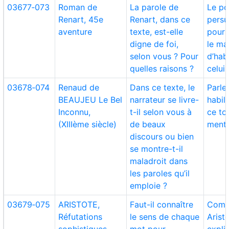
03677‑073
Roman de
La parole de
Le po
Renart, 45e
Renart, dans ce
persu
aventure
texte, est-elle
pour 
digne de foi,
le m
selon vous ? Pour
d’hab
quelles raisons ?
celui 
03678‑074
Renaud de
Dans ce texte, le
Parle
BEAUJEU Le Bel
narrateur se livre-
habil
Inconnu,
t-il selon vous à
ce to
(XIIIème siècle)
de beaux
menti
discours ou bien
se montre-t-il
maladroit dans
les paroles qu’il
emploie ?
03679‑075
ARISTOTE,
Faut-il connaître
Comm
Réfutations
le sens de chaque
Arist