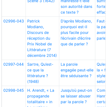
Scène 3 (1642)
manifeste-t-elle
suffi
son autorité dans
forte
ce texte ?
effac
02996‑043
Patrick
D’après Modiano,
Faut-i
Modiano,
pourquoi est-il
la pa
Discours de
plus facile pour
avoir
réception du
l’écrivain d’écrire
parle
Prix Nobel de
que de parler ?
Littérature (7
décembre 2014)
02997‑044
Sartre, Qu’est-
La parole
Qu’es
ce que la
engagée peut-elle
la « 
littérature ?
être séduisante ?
style 
(1948)
selon
02998‑045
H. Arendt, « La
Jusqu’où peut-on
Comm
propagande
se laisser abuser
Hanna
totalitaire » in
par la parole ?
certa