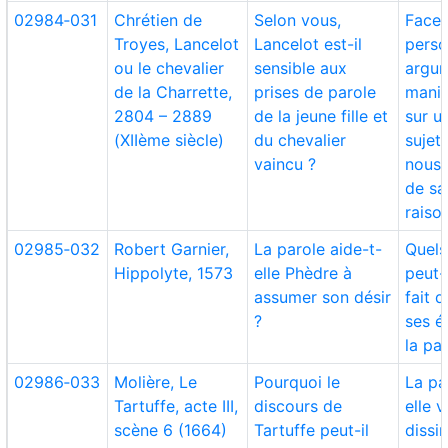
02984‑031
Chrétien de
Selon vous,
Face 
Troyes, Lancelot
Lancelot est-il
perso
ou le chevalier
sensible aux
argu
de la Charrette,
prises de parole
mani
2804 – 2889
de la jeune fille et
sur 
(XIIème siècle)
du chevalier
sujet
vaincu ?
nous 
de sa
raiso
02985‑032
Robert Garnier,
La parole aide-t-
Quels
Hippolyte, 1573
elle Phèdre à
peut-
assumer son désir
fait 
?
ses é
la pa
02986‑033
Molière, Le
Pourquoi le
La pa
Tartuffe, acte III,
discours de
elle 
scène 6 (1664)
Tartuffe peut-il
dissi