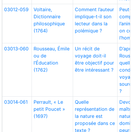
03012‑059
Voltaire,
Comment l’auteur
Peut
Dictionnaire
implique-t-il son
comp
philosophique
lecteur dans la
l’ani
(1764)
polémique ?
on c
l’hom
03013‑060
Rousseau, Émile
Un récit de
D’apr
ou de
voyage doit-il
Rouss
l’Éducation
être objectif pour
quell
(1762)
être intéressant ?
condi
voyag
sourc
?
03014‑061
Perrault, « Le
Quelle
Devo
petit Poucet »
représentation de
maîtri
(1697)
la nature est
natur
proposée dans ce
domi
texte ?
peurs