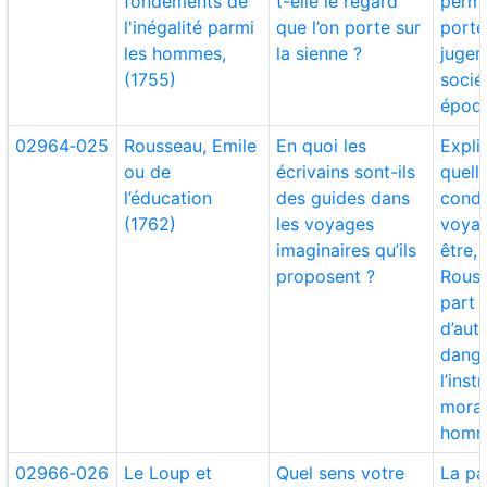
fondements de
t-elle le regard
perme
l'inégalité parmi
que l’on porte sur
porte
les hommes,
la sienne ?
jugem
(1755)
socié
époq
02964‑025
Rousseau, Emile
En quoi les
Expli
ou de
écrivains sont-ils
quell
l’éducation
des guides dans
condi
(1762)
les voyages
voyag
imaginaires qu’ils
être,
proposent ?
Rouss
part i
d’aut
dange
l’inst
moral
hom
02966‑026
Le Loup et
Quel sens votre
La pa