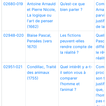
02680‑019
Antoine Arnauld
Qu’est-ce que
Comm
et Pierre Nicole,
bien parler ?
Arnau
La logique ou
parvi
l'art de penser
justif
(1662)
de la
02948‑020
Blaise Pascal,
Les fictions
Quell
Pensées (vers
peuvent-elles
Pascal
1670)
rendre compte de
diffé
la réalité ?
le rêv
réalit
02951‑021
Condillac, Traité
Quel intérêt y a-t-
Comme
des animaux
il selon vous à
procè
(1755)
comparer
son t
l’homme et
justif
l’animal ?
que, 
l’homm
pas n