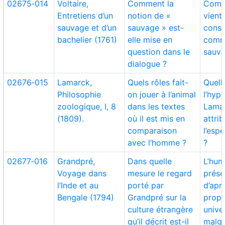
02675‑014
Voltaire,
Comment la
Comm
Entretiens d’un
notion de «
vient
sauvage et d’un
sauvage » est-
consi
bachelier (1761)
elle mise en
comm
question dans le
sauva
dialogue ?
02676‑015
Lamarck,
Quels rôles fait-
Quell
Philosophie
on jouer à l’animal
l’hyp
zoologique, I, 8
dans les textes
Lama
(1809).
où il est mis en
attrib
comparaison
l’esp
avec l’homme ?
?
02677‑016
Grandpré,
Dans quelle
L’hum
Voyage dans
mesure le regard
prése
l’Inde et au
porté par
d’apr
Bengale (1794)
Grandpré sur la
propr
culture étrangère
univer
qu’il décrit est-il
malgr