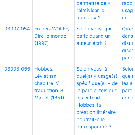
permettre de «
rappo
relativiser le
usag
monde » ?
imper
03007‑054
Francis WOLFF,
Selon vous, qui
Qu’es
Dire le monde
parle quand un
dans 
(1997)
auteur écrit ?
disti
disco
parol
03008‑055
Hobbes,
Selon vous, à
Selon
Léviathan,
quel(s) « usage(s)
quels
chapitre IV -
spécifique(s) » de
les a
traduction G.
la parole, tels que
parol
Mairet (1651)
les entend
condu
Hobbes, la
création littéraire
pourrait-elle
correspondre ?