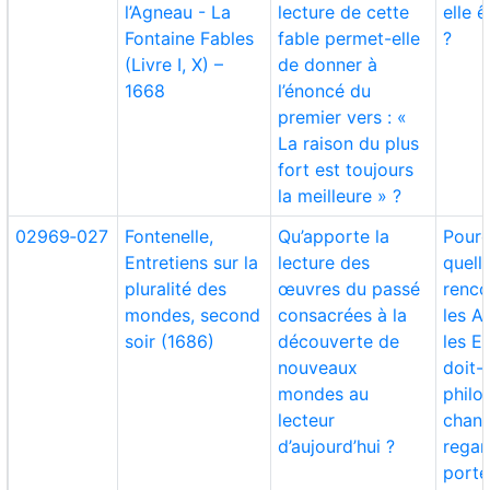
l’Agneau - La
lecture de cette
elle ê
Fontaine Fables
fable permet-elle
?
(Livre I, X) –
de donner à
1668
l’énoncé du
premier vers : «
La raison du plus
fort est toujours
la meilleure » ?
02969‑027
Fontenelle,
Qu’apporte la
Pourq
Entretiens sur la
lecture des
quell
pluralité des
œuvres du passé
renco
mondes, second
consacrées à la
les A
soir (1686)
découverte de
les E
nouveaux
doit-e
mondes au
philo
lecteur
chang
d’aujourd’hui ?
regar
porte