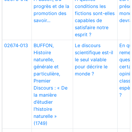
progrès et de la
conditions les
présen
promotion des
fictions sont-elles
monde
savoir...
capables de
devra
satisfaire notre
esprit ?
02674‑013
BUFFON,
Le discours
En qu
Histoire
scientifique est-il
remet
naturelle,
le seul valable
quest
générale et
pour décrire le
certa
particulière,
monde ?
opini
Premier
class
Discours : « De
espèc
la manière
?
d’étudier
l’histoire
naturelle »
(1749)