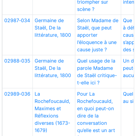
triompher sur
inten
scène ?
02987‑034
Germaine de
Selon Madame de
Que r
Staël, De la
Staël, que peut
à déf
littérature, 1800
apporter
cause
l’éloquence à une
s’app
cause juste ?
des s
02988‑035
Germaine de
Quel usage de la
Un di
Staël, De la
parole Madame
peut-i
littérature, 1800
de Staël critique-
aucun
t-elle ici ?
02989‑036
La
Pour La
Quel 
Rochefoucauld,
Rochefoucauld,
au si
Maximes et
en quoi peut-on
Réflexions
dire de la
diverses (1673-
conversation
1679)
qu’elle est un art