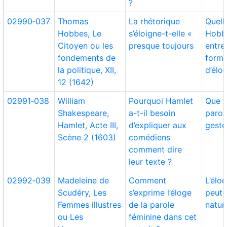
?
02990‑037
Thomas
La rhétorique
Quell
Hobbes, Le
s’éloigne-t-elle «
Hobbe
Citoyen ou les
presque toujours
entre
fondements de
form
la politique, XII,
d’élo
12 (1642)
02991‑038
William
Pourquoi Hamlet
Que v
Shakespeare,
a-t-il besoin
parol
Hamlet, Acte III,
d’expliquer aux
geste
Scène 2 (1603)
comédiens
comment dire
leur texte ?
02992‑039
Madeleine de
Comment
L’élo
Scudéry, Les
s’exprime l’éloge
peut-
Femmes illustres
de la parole
nature
ou Les
féminine dans cet