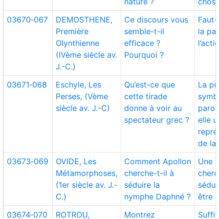
nature ?
chose
03670‑067
DEMOSTHENE,
Ce discours vous
Faut-
Première
semble-t-il
la pa
Olynthienne
efficace ?
l’acti
(IVème siècle av.
Pourquoi ?
J.-C.)
03671‑068
Eschyle, Les
Qu’est-ce que
La pu
Perses, (Vème
cette tirade
symbo
siècle av. J.-C)
donne à voir au
parol
spectateur grec ?
elle u
repré
de la 
03673‑069
OVIDE, Les
Comment Apollon
Une p
Métamorphoses,
cherche-t-il à
cherc
(1er siècle av. J.-
séduire la
sédui
C.)
nymphe Daphné ?
être 
03674‑070
ROTROU,
Montrez
Suffit