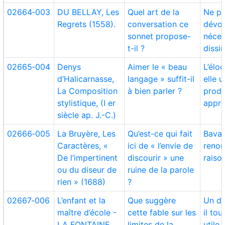
02664‑003
DU BELLAY, Les
Quel art de la
Ne pa
Regrets (1558).
conversation ce
dévoi
sonnet propose-
néces
t-il ?
dissi
02665‑004
Denys
Aimer le « beau
L’élo
d’Halicarnasse,
langage » suffit-il
elle 
La Composition
à bien parler ?
produ
stylistique, (I er
appre
siècle ap. J.-C.)
02666‑005
La Bruyère, Les
Qu’est-ce qui fait
Bavar
Caractères, «
ici de « l’envie de
renon
De l’impertinent
discourir » une
raiso
ou du diseur de
ruine de la parole
rien » (1688)
?
02667‑006
L’enfant et la
Que suggère
Un di
maître d’école -
cette fable sur les
il tou
LA FONTAINE,
limites de la
utile 