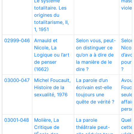
Le système
masqu
totalitaire. Les
viole
origines du
totalitarisme, II,
1, 1951
02999‑046
Arnauld et
Selon vous, peut-
Selon
Nicole, La
on distinguer ce
Nicole
Logique ou l’art
qu’on a à dire de
d’avo
de penser
la manière de le
pour 
(1662)
dire ?
?
03000‑047
Michel Foucault,
La parole d’un
Avoue
Histoire de la
écrivain est-elle
Fouca
sexualité, 1976
toujours une
seule
quête de vérité ?
affair
perso
03001‑048
Molière, La
La parole
Quel 
Critique de
théâtrale peut-
cette