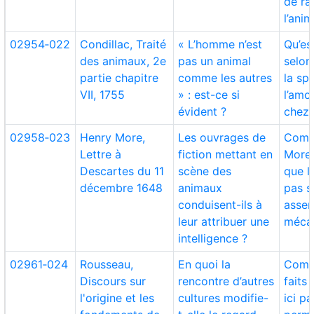
de ra
l’anim
02954‑022
Condillac, Traité
« L’homme n’est
Qu’est
des animaux, 2e
pas un animal
selon
partie chapitre
comme les autres
la spé
VII, 1755
» : est-ce si
l’amo
évident ?
chez 
02958‑023
Henry More,
Les ouvrages de
Comm
Lettre à
fiction mettant en
More 
Descartes du 11
scène des
que l’
décembre 1648
animaux
pas s
conduisent-ils à
asse
leur attribuer une
méca
intelligence ?
02961‑024
Rousseau,
En quoi la
Comm
Discours sur
rencontre d’autres
faits
l'origine et les
cultures modifie-
ici pa