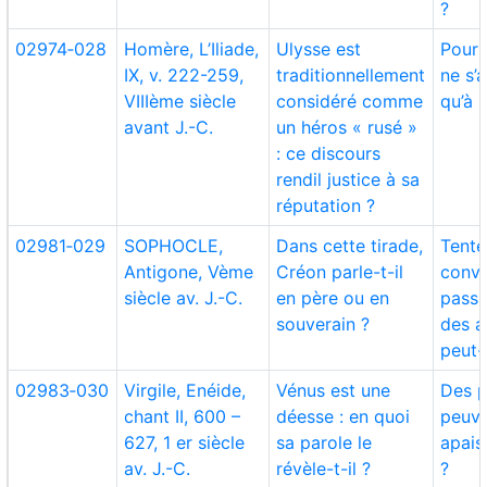
?
02974‑028
Homère, L’Iliade,
Ulysse est
Pour 
IX, v. 222-259,
traditionnellement
ne s’
VIIIème siècle
considéré comme
qu’à l
avant J.-C.
un héros « rusé »
: ce discours
rendil justice à sa
réputation ?
02981‑029
SOPHOCLE,
Dans cette tirade,
Tente
Antigone, Vème
Créon parle-t-il
conva
siècle av. J.-C.
en père ou en
passi
souverain ?
des 
peut-i
02983‑030
Virgile, Enéide,
Vénus est une
Des p
chant II, 600 –
déesse : en quoi
peuve
627, 1 er siècle
sa parole le
apais
av. J.-C.
révèle-t-il ?
?