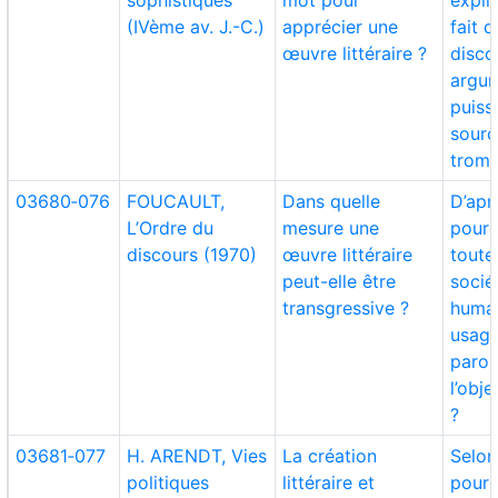
sophistiques
mot pour
expliq
(IVème av. J.-C.)
apprécier une
fait q
œuvre littéraire ?
disco
argu
puiss
sourc
tromp
03680‑076
FOUCAULT,
Dans quelle
D’apr
L’Ordre du
mesure une
pourq
discours (1970)
œuvre littéraire
toute
peut-elle être
socié
transgressive ?
humai
usage
parol
l’obje
?
03681‑077
H. ARENDT, Vies
La création
Selon
politiques
littéraire et
pourq