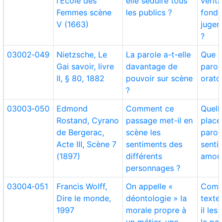
l’École des
elle séduire tous
vérit
Femmes scène
les publics ?
fond
V (1663)
jugem
?
03002‑049
Nietzsche, Le
La parole a-t-elle
Que s
Gai savoir, livre
davantage de
parole
II, § 80, 1882
pouvoir sur scène
orato
?
03003‑050
Edmond
Comment ce
Quell
Rostand, Cyrano
passage met-il en
place
de Bergerac,
scène les
parol
Acte III, Scène 7
sentiments des
senti
(1897)
différents
amou
personnages ?
03004‑051
Francis Wolff,
On appelle «
Comm
Dire le monde,
déontologie » la
texte
1997
morale propre à
il le