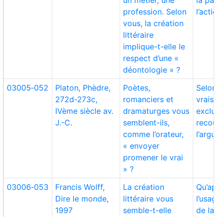
un métier, une
la pa
profession. Selon
l’acti
vous, la création
littéraire
implique-t-elle le
respect d’une «
déontologie » ?
03005‑052
Platon, Phèdre,
Poètes,
Selon 
272d-273c,
romanciers et
vrais
IVème siècle av.
dramaturges vous
exclu
J.-C.
semblent-ils,
recou
comme l’orateur,
l’arg
« envoyer
promener le vrai
» ?
03006‑053
Francis Wolff,
La création
Qu’ap
Dire le monde,
littéraire vous
l’usa
1997
semble-t-elle
de la