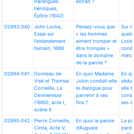
Harangues
extrait ?
héroïques,
Épître (1642)
02993‑040
John Locke,
Pensez-vous que
Sur l
Essai sur
« les hommes
quels
l’entendement
aiment tromper et
Lock
humain, 1689
être trompés »
conda
dans le domaine
rhéto
de la parole ?
02994‑041
Donneau de
En quoi Madame
En qu
Visé et Thomas
Jobin conduit-elle
séduc
Corneille, La
le dialogue pour
elle 
Devineresse
parvenir à ses
cons
(1680), acte I,
fins ?
ses a
scène 6
02995‑042
Pierre Corneille,
En quoi la parole
La pa
Cinna, Acte V,
d’Auguste
pardo