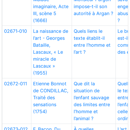
imaginaire, Acte
impose-t-il son
engen
III, scène 5
autorité à Argan ?
abus 
(1666)
?
02671‑010
La naissance de
Quels liens le
Le but
l’art - Georges
texte établit-il
est-il
Bataille,
entre l’homme et
comm
Lascaux, « Le
l’art ?
des e
miracle de
Lascaux »
(1955)
02672‑011
Etienne Bonnot
Que dit la
Quell
de CONDILLAC,
situation de
le tex
Traité des
l’enfant sauvage
entre
sensations
des limites entre
l’enf
(1754)
l’homme et
celle
l’animal ?
ordin
02673‑012
F. Bacon, Du
À quelles
L’art