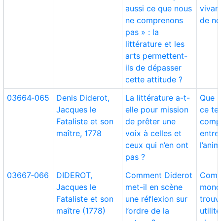
aussi ce que nous
vivan
ne comprenons
de no
pas » : la
littérature et les
arts permettent-
ils de dépasser
cette attitude ?
03664‑065
Denis Diderot,
La littérature a-t-
Que r
Jacques le
elle pour mission
ce te
Fataliste et son
de prêter une
comp
maître, 1778
voix à celles et
entre
ceux qui n’en ont
l’anim
pas ?
03667‑066
DIDEROT,
Comment Diderot
Comp
Jacques le
met-il en scène
monde
Fataliste et son
une réflexion sur
trouv
maître (1778)
l’ordre de la
utilit