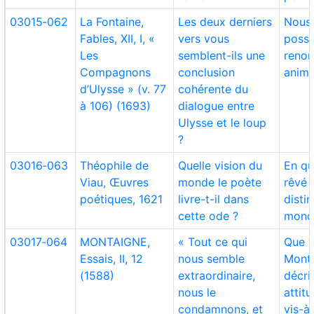
03015‑062
La Fontaine,
Les deux derniers
Nous 
Fables, XII, I, «
vers vous
possi
Les
semblent-ils une
renon
Compagnons
conclusion
anima
d’Ulysse » (v. 77
cohérente du
à 106) (1693)
dialogue entre
Ulysse et le loup
?
03016‑063
Théophile de
Quelle vision du
En qu
Viau, Œuvres
monde le poète
rêvé 
poétiques, 1621
livre-t-il dans
disti
cette ode ?
monde
03017‑064
MONTAIGNE,
« Tout ce qui
Que v
Essais, II, 12
nous semble
Mont
(1588)
extraordinaire,
décri
nous le
attit
condamnons, et
vis-à-