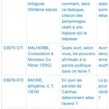
Antigone
comment, dans
dialo
(XVIIème siècle)
ce dialogue,
surmo
chacun des
désac
personnages
obéit à une
logique qui le
dépasse
03675‑071
MALHERBE,
Quels sont, selon
Avon
Consolation à
vous, les pouvoirs
devoi
Monsieur Du
attribués à la
enver
Périer (1592)
parole poétique
souff
dans ce texte ?
03676‑072
RACINE,
En quoi les
La pa
Iphigénie, V, 7,
paroles de
pour 
(1674)
Calchas
révél
déterminent-elles
?
l’avenir ?