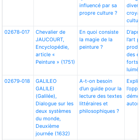
influencé par sa
diver
propre culture ?
croya
cultu
02678‑017
Chevalier de
En quoi consiste
D’apr
JAUCOURT,
la magie de la
l’art 
Encyclopédie,
peinture ?
produ
article «
des e
Peinture » (1751)
forts
luimê
02679‑018
GALILEO
A-t-on besoin
Expli
GALILEI
d’un guide pour la
l’opp
(Galilée),
lecture des textes
démon
Dialogue sur les
littéraires et
autor
deux systèmes
philosophiques ?
du monde,
Deuxième
journée (1632)