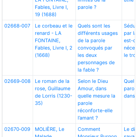
Fables, Livre I,
parole ?
19 (1688)
02668‑007
Le corbeau et le
Quels sont les
Sédui
renard - LA
différents usages
par l
FONTAINE,
de la parole
est-c
Fables, Livre I, 2
convoqués par
néces
(1668)
les deux
le tr
personnages de
la fable ?
02669‑008
Le roman de la
Selon le Dieu
Quel 
rose, Guillaume
Amour, dans
parol
de Lorris (1230-
quelle mesure la
dans 
35)
parole
réconforte-elle
l’amant ?
02670‑009
MOLIÈRE, Le
Comment
Le di
Malade
Monsieur Purgon
savan