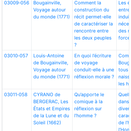
03009‑056
Bougainville,
Comment la
Les 
Voyage autour
construction du
entre
du monde (1771)
récit permet-elle
induis
de caractériser la
néces
rencontre entre
des r
les deux peuples
force
?
03010‑057
Louis-Antoine
En quoi l’écriture
Comm
de Bougainville,
de voyage
Bouga
Voyage autour
conduit-elle à une
tous 
du monde (1771)
réflexion morale ?
naiss
les 
03011‑058
CYRANO de
Qu’apporte le
Quell
BERGERAC, Les
comique à la
dans 
États et Empires
réflexion sur
diver
de la Lune et du
l’homme ?
carac
Soleil (1662)
de l’
l’Ho