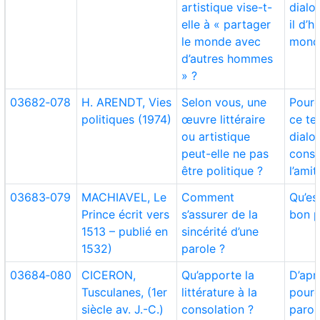
artistique vise-t-
dialo
elle à « partager
il d’
le monde avec
mond
d’autres hommes
» ?
03682‑078
H. ARENDT, Vies
Selon vous, une
Pourq
politiques (1974)
œuvre littéraire
ce tex
ou artistique
dialo
peut-elle ne pas
const
être politique ?
l’amit
03683‑079
MACHIAVEL, Le
Comment
Qu’es
Prince écrit vers
s’assurer de la
bon p
1513 – publié en
sincérité d’une
1532)
parole ?
03684‑080
CICERON,
Qu’apporte la
D’apr
Tusculanes, (1er
littérature à la
pourq
siècle av. J.-C.)
consolation ?
parol