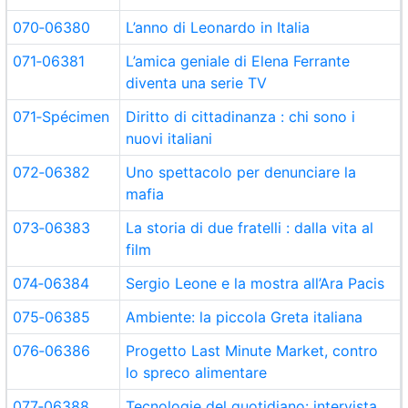
070‑06380
L’anno di Leonardo in Italia
071‑06381
L’amica geniale di Elena Ferrante
diventa una serie TV
071‑Spécimen
Diritto di cittadinanza : chi sono i
nuovi italiani
072‑06382
Uno spettacolo per denunciare la
mafia
073‑06383
La storia di due fratelli : dalla vita al
film
074‑06384
Sergio Leone e la mostra all’Ara Pacis
075‑06385
Ambiente: la piccola Greta italiana
076‑06386
Progetto Last Minute Market, contro
lo spreco alimentare
077‑06388
Tecnologie del quotidiano: intervista