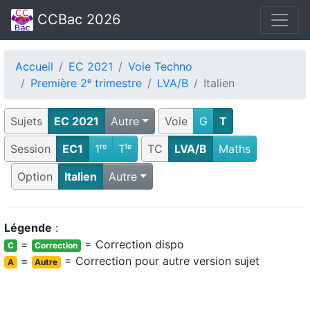
CCBac 2026
Accueil
EC 2021
Voie Techno
Première 2ᵉ trimestre
LVA/B
Italien
Sujets
EC 2021
Autre
Voie
G
T
Session
EC1
1ʳᵉ
Tˡᵉ
TC
LVA/B
Maths
Option
Italien
Autre
Légende
:
=
= Correction dispo
C
Correction
=
= Correction pour autre version sujet
A
Autre