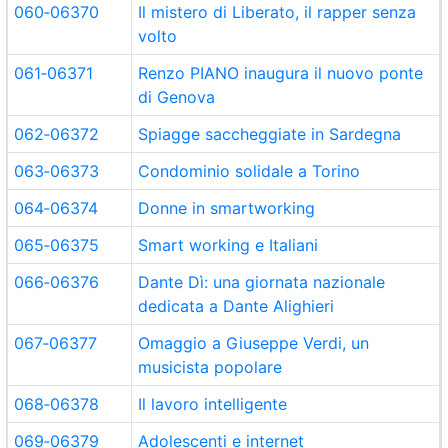
060‑06370
Il mistero di Liberato, il rapper senza
volto
061‑06371
Renzo PIANO inaugura il nuovo ponte
di Genova
062‑06372
Spiagge saccheggiate in Sardegna
063‑06373
Condominio solidale a Torino
064‑06374
Donne in smartworking
065‑06375
Smart working e Italiani
066‑06376
Dante Dì: una giornata nazionale
dedicata a Dante Alighieri
067‑06377
Omaggio a Giuseppe Verdi, un
musicista popolare
068‑06378
Il lavoro intelligente
069‑06379
Adolescenti e internet