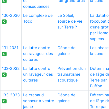
et
fait grand bruit
la Lune
C
conséquences
130‑2030
Le complexe de
Le Soleil,
La datati
Toco
source de vie
l’occupati
C
sur Terre ?
d’une grot
par Homo
sapiens
131‑2031
La lutte contre
Géode de
Les phase
un ravageur des
galène
la Lune
C
cultures
132‑2032
La lutte contre
Prévention d’un
Détermina
un ravageur des
traumatisme
de l’âge d
C
cultures
acoustique
Terre par
Buffon
133‑2033
Le crapaud
Géode de
Détermina
sonneur à ventre
galène
de l’âge d
C
jaune
Terre par