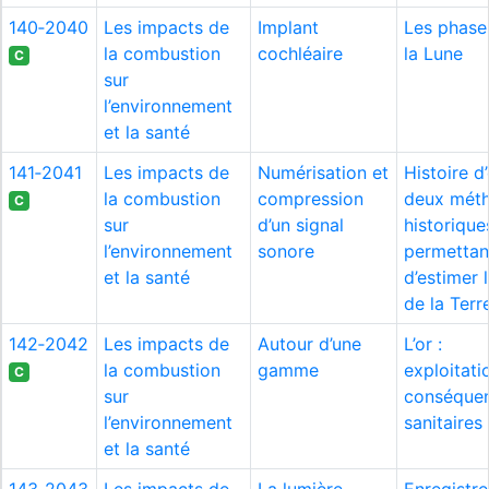
140‑2040
Les impacts de
Implant
Les phase
la combustion
cochléaire
la Lune
C
sur
l’environnement
et la santé
141‑2041
Les impacts de
Numérisation et
Histoire d’
la combustion
compression
deux mét
C
sur
d’un signal
historique
l’environnement
sonore
permettan
et la santé
d’estimer 
de la Terr
142‑2042
Les impacts de
Autour d’une
L’or :
la combustion
gamme
exploitati
C
sur
conséque
l’environnement
sanitaires
et la santé