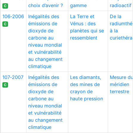
choix d’avenir ?
gamme
radioactif
C
106‑2006
Inégalités des
La Terre et
De la
émissions de
Vénus : des
radiumthé
C
dioxyde de
planètes qui se
à la
carbone au
ressemblent
curiethéra
niveau mondial
et vulnérabilité
au changement
climatique
107‑2007
Inégalités des
Les diamants,
Mesure d
émissions de
des mines de
méridien
C
dioxyde de
crayon de
terrestre
carbone au
haute pression
niveau mondial
et vulnérabilité
au changement
climatique