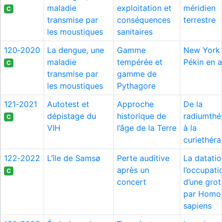
maladie
exploitation et
méridien
C
transmise par
conséquences
terrestre
les moustiques
sanitaires
120‑2020
La dengue, une
Gamme
New York
maladie
tempérée et
Pékin en 
C
transmise par
gamme de
les moustiques
Pythagore
121‑2021
Autotest et
Approche
De la
dépistage du
historique de
radiumthé
C
VIH
l’âge de la Terre
à la
curiethéra
122‑2022
L’île de Samsø
Perte auditive
La datati
après un
l’occupati
C
concert
d’une grot
par Homo
sapiens