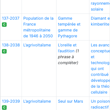
rayonnem
solaire
137‑2037
Population de la
Gamme
Diamant e
France
tempérée et
kimberlite
C
métropolitaine
gamme de
de 1946 à 2050
Pythagore
138‑2038
L’agrivoltaïsme
L’oreille et
Les avanc
l’audition
(1
conceptue
C
phrase à
et
compléter)
technolog
qui ont
contribué
développ
de la théo
cellulaire
139‑2039
L’agrivoltaïsme
Seul sur Mars
Un poison
radioactif
C