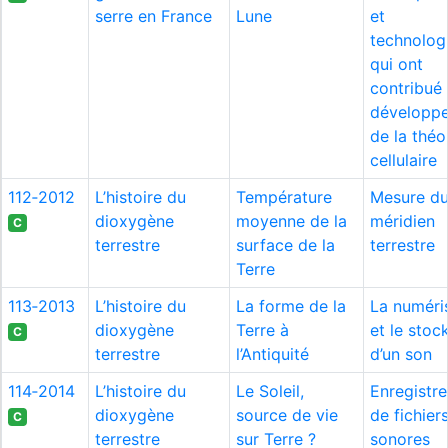
serre en France
Lune
et
technolog
qui ont
contribué
développ
de la théo
cellulaire
112‑2012
L’histoire du
Température
Mesure d
dioxygène
moyenne de la
méridien
C
terrestre
surface de la
terrestre
Terre
113‑2013
L’histoire du
La forme de la
La numéri
dioxygène
Terre à
et le stoc
C
terrestre
l’Antiquité
d’un son
114‑2014
L’histoire du
Le Soleil,
Enregistr
dioxygène
source de vie
de fichier
C
terrestre
sur Terre ?
sonores