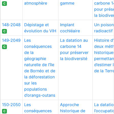
atmosphère
gamme
carbone 1
C
pour prés
la biodive
148‑2048
Dépistage et
Implant
Un poison
évolution du VIH
cochléaire
radioactif
C
149‑2049
Les
La datation au
Histoire d’
conséquences
carbone 14
deux mét
C
de la
pour préserver
historique
géographie
la biodiversité
permettan
naturelle de l’île
d’estimer 
de Bornéo et de
de la Terr
la déforestation
sur les
populations
d’orangs-outans
150‑2050
Les
Approche
La datati
conséquences
historique de
l’occupati
C