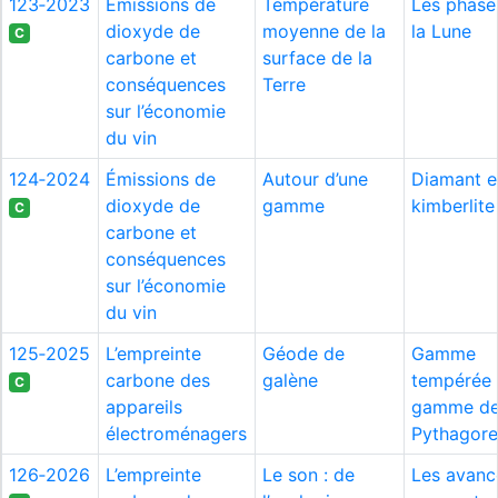
123‑2023
Émissions de
Température
Les phase
dioxyde de
moyenne de la
la Lune
C
carbone et
surface de la
conséquences
Terre
sur l’économie
du vin
124‑2024
Émissions de
Autour d’une
Diamant e
dioxyde de
gamme
kimberlite
C
carbone et
conséquences
sur l’économie
du vin
125‑2025
L’empreinte
Géode de
Gamme
carbone des
galène
tempérée 
C
appareils
gamme d
électroménagers
Pythagor
126‑2026
L’empreinte
Le son : de
Les avanc