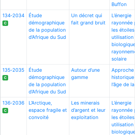
Buffon
134‑2034
Étude
Un décret qui
L’énergie
démographique
fait grand bruit
rayonnée 
C
de la population
les étoiles
d’Afrique du Sud
utilisation
biologiqu
rayonnem
solaire
135‑2035
Étude
Autour d’une
Approche
démographique
gamme
historique
C
de la population
l’âge de l
d’Afrique du Sud
136‑2036
L’Arctique,
Les minerais
L’énergie
espace fragile et
d’argent et leur
rayonnée 
C
convoité
exploitation
les étoiles
utilisation
biologiqu