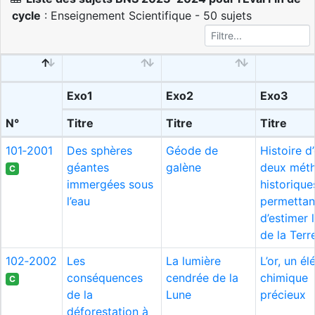
cycle
: Enseignement Scientifique - 50 sujets
Exo1
Exo2
Exo3
N°
Titre
Titre
Titre
101‑2001
Des sphères
Géode de
Histoire d’
géantes
galène
deux mét
C
immergées sous
historique
l’eau
permettan
d’estimer 
de la Terr
102‑2002
Les
La lumière
L’or, un é
conséquences
cendrée de la
chimique
C
de la
Lune
précieux
déforestation à