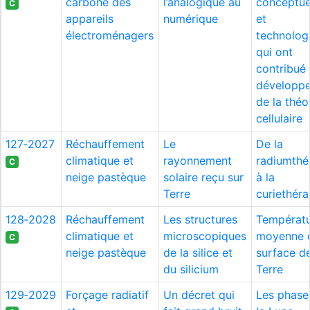
carbone des
l’analogique au
conceptue
C
appareils
numérique
et
électroménagers
technolog
qui ont
contribué
développ
de la théo
cellulaire
127‑2027
Réchauffement
Le
De la
climatique et
rayonnement
radiumthé
C
neige pastèque
solaire reçu sur
à la
Terre
curiethéra
128‑2028
Réchauffement
Les structures
Températ
climatique et
microscopiques
moyenne d
C
neige pastèque
de la silice et
surface de
du silicium
Terre
129‑2029
Forçage radiatif
Un décret qui
Les phase