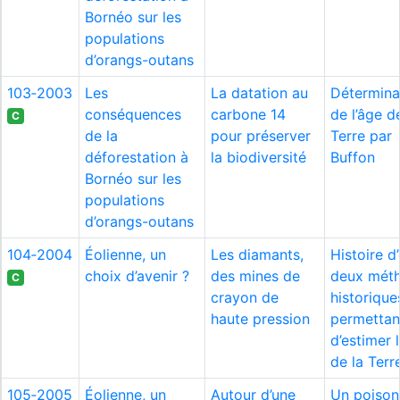
Bornéo sur les
populations
d’orangs-outans
103‑2003
Les
La datation au
Détermina
conséquences
carbone 14
de l’âge d
C
de la
pour préserver
Terre par
déforestation à
la biodiversité
Buffon
Bornéo sur les
populations
d’orangs-outans
104‑2004
Éolienne, un
Les diamants,
Histoire d’
choix d’avenir ?
des mines de
deux mét
C
crayon de
historique
haute pression
permettan
d’estimer 
de la Terr
105‑2005
Éolienne, un
Autour d’une
Un poison