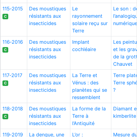
115‑2015
Des moustiques
Le
Le son : d
résistants aux
rayonnement
l’analogiq
C
insecticides
solaire reçu sur
numériqu
Terre
116‑2016
Des moustiques
Implant
Les peint
résistants aux
cochléaire
et les gra
C
insecticides
de la grot
Chauvet
117‑2017
Des moustiques
La Terre et
Terre plat
résistants aux
Vénus : des
Terre sph
C
insecticides
planètes qui se
?
ressemblent
118‑2018
Des moustiques
La forme de la
Diamant e
résistants aux
Terre à
kimberlite
C
insecticides
l’Antiquité
119‑2019
La dengue, une
L’or :
Mesure d