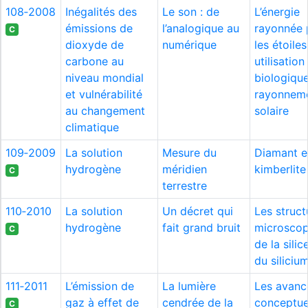
108‑2008
Inégalités des
Le son : de
L’énergie
émissions de
l’analogique au
rayonnée 
C
dioxyde de
numérique
les étoiles
carbone au
utilisation
niveau mondial
biologiqu
et vulnérabilité
rayonnem
au changement
solaire
climatique
109‑2009
La solution
Mesure du
Diamant e
hydrogène
méridien
kimberlite
C
terrestre
110‑2010
La solution
Un décret qui
Les struct
hydrogène
fait grand bruit
microscop
C
de la silic
du siliciu
111‑2011
L’émission de
La lumière
Les avanc
gaz à effet de
cendrée de la
conceptue
C