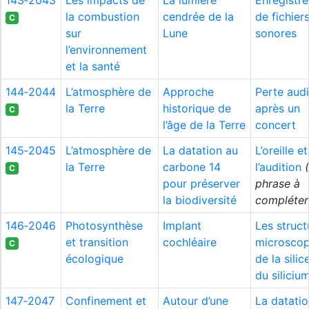
143‑2043
Les impacts de
La lumière
Enregistr
la combustion
cendrée de la
de fichier
C
sur
Lune
sonores
l’environnement
et la santé
144‑2044
L’atmosphère de
Approche
Perte audi
la Terre
historique de
après un
C
l’âge de la Terre
concert
145‑2045
L’atmosphère de
La datation au
L’oreille et
la Terre
carbone 14
l’audition
C
pour préserver
phrase à
la biodiversité
compléter
146‑2046
Photosynthèse
Implant
Les struct
et transition
cochléaire
microscop
C
écologique
de la silic
du siliciu
147‑2047
Confinement et
Autour d’une
La datati