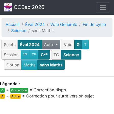
CCBac 2026
Accueil
Éval 2024
Voie Générale
Fin de cycle
Science
sans Maths
Sujets
Éval 2024
Autre
Voie
G
T
Session
1ʳᵉ
Tˡᵉ
Cʸᶜˡ
TC
Science
Option
Maths
sans Maths
Légende
:
=
= Correction dispo
C
Correction
=
= Correction pour autre version sujet
A
Autre