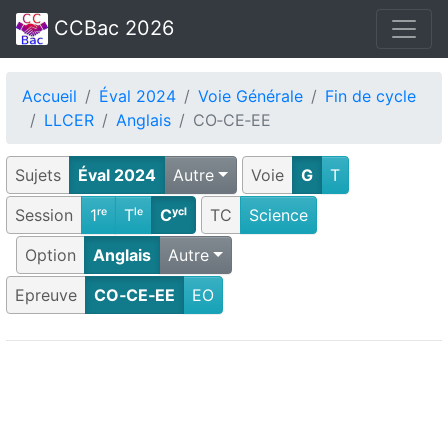
CCBac 2026
Accueil
Éval 2024
Voie Générale
Fin de cycle
LLCER
Anglais
CO‑CE‑EE
Sujets
Éval 2024
Autre
Voie
G
T
Session
1ʳᵉ
Tˡᵉ
Cʸᶜˡ
TC
Science
Option
Anglais
Autre
Epreuve
CO‑CE‑EE
EO