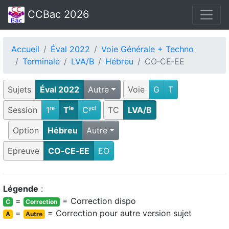
CCBac 2026
Accueil
Éval 2022
Voie Générale + Techno
Terminale
LVA/B
Hébreu
CO‑CE‑EE
Sujets
Éval 2022
Autre
Voie
G
T
Session
1ʳᵉ
Tˡᵉ
Cʸᶜˡ
TC
LVA/B
Option
Hébreu
Autre
Epreuve
CO‑CE‑EE
EO
Légende
:
=
= Correction dispo
C
Correction
=
= Correction pour autre version sujet
A
Autre